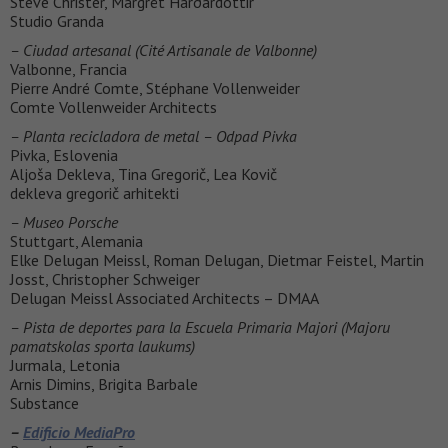
Steve Christer, Margrét Harðardóttir
Studio Granda
– Ciudad artesanal (Cité Artisanale de Valbonne)
Valbonne, Francia
Pierre André Comte, Stéphane Vollenweider
Comte Vollenweider Architects
– Planta recicladora de metal – Odpad Pivka
Pivka, Eslovenia
Aljoša Dekleva, Tina Gregorič, Lea Kovič
dekleva gregorič arhitekti
– Museo Porsche
Stuttgart, Alemania
Elke Delugan Meissl, Roman Delugan, Dietmar Feistel, Martin
Josst, Christopher Schweiger
Delugan Meissl Associated Architects – DMAA
– Pista de deportes para la Escuela Primaria Majori (Majoru
pamatskolas sporta laukums)
Jurmala, Letonia
Arnis Dimins, Brigita Barbale
Substance
–
Edificio MediaPro