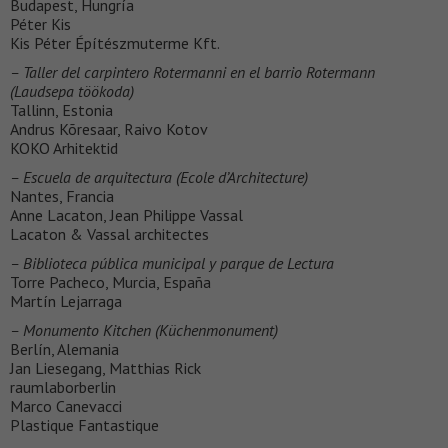
Budapest, Hungría
Péter Kis
Kis Péter Építészmuterme Kft.
– Taller del carpintero Rotermanni en el barrio Rotermann
(Laudsepa töökoda)
Tallinn, Estonia
Andrus Kõresaar, Raivo Kotov
KOKO Arhitektid
– Escuela de arquitectura (Ecole d’Architecture)
Nantes, Francia
Anne Lacaton, Jean Philippe Vassal
Lacaton & Vassal architectes
– Biblioteca pública municipal y parque de Lectura
Torre Pacheco, Murcia, España
Martín Lejarraga
– Monumento Kitchen (Küchenmonument)
Berlín, Alemania
Jan Liesegang, Matthias Rick
raumlaborberlin
Marco Canevacci
Plastique Fantastique