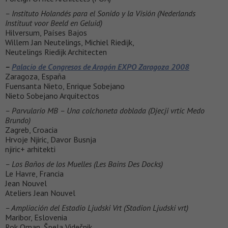
– Instituto Holandés para el Sonido y la Visión (Nederlands
Instituut voor Beeld en Geluid)
Hilversum, Países Bajos
Willem Jan Neutelings, Michiel Riedijk,
Neutelings Riedijk Architecten
–
Palacio de Congresos de Aragón EXPO Zaragoza 2008
Zaragoza, España
Fuensanta Nieto, Enrique Sobejano
Nieto Sobejano Arquitectos
– Parvulario MB – Una colchoneta doblada (Djecji vrtic Medo
Brundo)
Zagreb, Croacia
Hrvoje Njiric, Davor Busnja
njiric+ arhitekti
– Los Baños de los Muelles (Les Bains Des Docks)
Le Havre, Francia
Jean Nouvel
Ateliers Jean Nouvel
– Ampliación del Estadio Ljudski Vrt (Stadion Ljudski vrt)
Maribor, Eslovenia
Rok Oman, Špela Videčnik