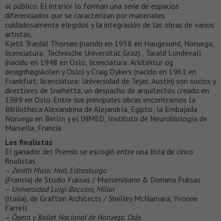
al público. El interior lo forman una serie de espacios
diferenciados que se caracterizan por materiales
cuidadosamente elegidos y la integración de las obras de varios
artistas.
Kjetil Trædal Thorsen (nacido en 1958 en Haugesund, Noruega,
licenciatura: Technische Universität Graz) , Tarald Lundevall
(nacido en 1948 en Oslo, licenciatura: Arkitektur og
designhøgskolen y Oslo) y Craig Dykers (nacido en 1961 en
Frankfurt, licenciatura: Universidad de Tejas, Austin) son socios y
directores de Snøhetta, un despacho de arquitectos creado en
1989 en Oslo. Entre sus principales obras encontramos la
Bibliotheca Alexandrina de Alejandría, Egipto; la Embajada
Noruega en Berlín y el INMED, Instituto de Neurobiología de
Marsella, Francia.
Los finalistas
El ganador del Premio se escogió entre una lista de cinco
finalistas.
–
Zenith Music Hall, Estrasburgo
(Francia) de Studio Fuksas / Massimiliano & Doriana Fuksas
–
Universidad Luigi Bocconi, Milán
(Italia), de Grafton Architects / Shelley McNamara, Yvonne
Farrell
–
Ópera y Ballet Nacional de Noruega, Oslo