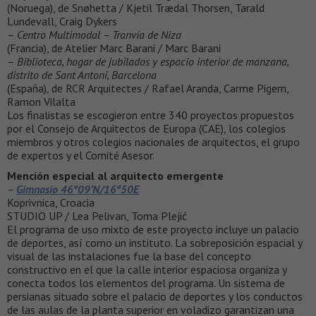
(Noruega), de Snøhetta / Kjetil Trædal Thorsen, Tarald
Lundevall, Craig Dykers
–
Centro Multimodal – Tranvía de Niza
(Francia), de Atelier Marc Barani / Marc Barani
–
Biblioteca, hogar de jubilados y espacio interior de manzana,
distrito de Sant Antoni, Barcelona
(España), de RCR Arquitectes / Rafael Aranda, Carme Pigem,
Ramon Vilalta
Los finalistas se escogieron entre 340 proyectos propuestos
por el Consejo de Arquitectos de Europa (CAE), los colegios
miembros y otros colegios nacionales de arquitectos, el grupo
de expertos y el Comité Asesor.
Mención especial al arquitecto emergente
–
Gimnasio 46º09’N/16º50E
Koprivnica, Croacia
STUDIO UP / Lea Pelivan, Toma Plejić
El programa de uso mixto de este proyecto incluye un palacio
de deportes, así como un instituto. La sobreposición espacial y
visual de las instalaciones fue la base del concepto
constructivo en el que la calle interior espaciosa organiza y
conecta todos los elementos del programa. Un sistema de
persianas situado sobre el palacio de deportes y los conductos
de las aulas de la planta superior en voladizo garantizan una