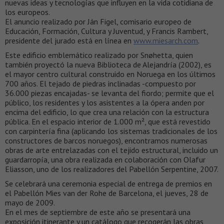
nuevas ideas y tecnologías que influyen en la vida cotidiana de
los europeos.
El anuncio realizado por Ján Figel, comisario europeo de
Educación, Formación, Cultura y Juventud, y Francis Rambert,
presidente del jurado está en línea en
www.miesarch.com
.
Este edificio emblemático realizado por Snøhetta, quien
también proyectó la nueva Biblioteca de Alejandría (2002), es
el mayor centro cultural construido en Noruega en los últimos
700 años. El tejado de piedras inclinadas -compuesto por
36.000 piezas encajadas- se levanta del fiordo; permite que el
público, los residentes y los asistentes a la ópera anden por
encima del edificio, lo que crea una relación con la estructura
pública. En el espacio interior de 1.000 m², que está revestido
con carpintería fina (aplicando los sistemas tradicionales de los
constructores de barcos noruegos), encontramos numerosas
obras de arte entrelazadas con el tejido estructural, incluido un
guardarropía, una obra realizada en colaboración con Olafur
Eliasson, uno de los realizadores del Pabellón Serpentine, 2007.
Se celebrará una ceremonia especial de entrega de premios en
el Pabellón Mies van der Rohe de Barcelona, el jueves, 28 de
mayo de 2009.
En el mes de septiembre de este año se presentará una
exposición itinerante y un catálogo que recogerán las obras