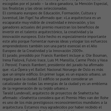
escogidas por el jurado – la obra ganadora, la Mención Especial,
los finalistas y las obras seleccionadas.
El comisario europeo de Educación, Formación, Cultura y
Juventud, Ján Figel’ ha afirmado que: «La arquitectura es un
escaparate muy visible de creatividad e innovación, y los
ganadores actuales del premio muestran los beneficios de
invertir en el talento arquitectónico, la creatividad y la
innovación europeos. Este hecho es especialmente importante
este año porque fomentar nuevas ideas y elogiar los esfuerzos
emprendedores también son una parte esencial en el Año
Europeo de la Creatividad y la Innovación 2009».
El jurado, presidido por Francis Rambert incluye a: Ole Bouman,
Irena Fialová, Fulvio Irace, Luis M. Mansilla, Carme Pinós y Vasa
J. Perović. Francis Rambert, presidente del jurado ha afirmado
que: «La Ópera y el Ballet Nacional Noruego de Oslo es más
que un simple edificio. En primer lugar, es un espacio urbano, un
regalo para la ciudad. El edificio se puede considerar un
catalizador de todas las energías de la ciudad y es un emblema
de la regeneración de su tejido urbano.»
Tarald Lundevall, arquitecto de proyectos de Snøhetta ha
afirmado: «Snøhetta considera que el Premio Mies van der Rohe
es uno de los más prestigiosos reconocimientos mundiales a la
arquitectura. Estamos muy agradecidos por haber recibido el