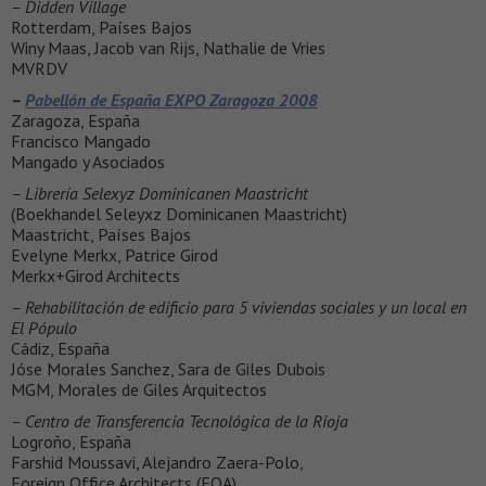
– Didden Village
Rotterdam, Países Bajos
Winy Maas, Jacob van Rijs, Nathalie de Vries
MVRDV
–
Pabellón de España EXPO Zaragoza 2008
Zaragoza, España
Francisco Mangado
Mangado y Asociados
– Librería Selexyz Dominicanen Maastricht
(Boekhandel Seleyxz Dominicanen Maastricht)
Maastricht, Países Bajos
Evelyne Merkx, Patrice Girod
Merkx+Girod Architects
– Rehabilitación de edificio para 5 viviendas sociales y un local en
El Pópulo
Cádiz, España
Jóse Morales Sanchez, Sara de Giles Dubois
MGM, Morales de Giles Arquitectos
– Centro de Transferencia Tecnológica de la Rioja
Logroño, España
Farshid Moussavi, Alejandro Zaera-Polo,
Foreign Office Architects (FOA)