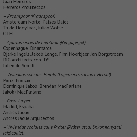
Juan Herreros
Herreros Arquitectos
– Kraanspoor (Kraanspoor)
Amsterdam Norte, Países Bajos
Trude Hooykaas, Julian Wolse
OTH
– Apartamentos de montaña (Boligbjerget)
Copenhague, Dinamarca
Bjarke Ingels, Jakob Lange, Finn Noerkjaer, Jan Borgstroem
BIG Architects con JDS
Julien de Smedt
– Viviendas sociales Herold (Logements sociaux Herold)
París, Francia
Dominique Jakob, Brendan MacFarlane
Jakob+MacFarlane
– Casa Tupper
Madrid, España
Andrés Jaque
Andrés Jaque Arquitectos
– Viviendas sociales calle Práter (Práter utcai önkormányzati
lakóépület)