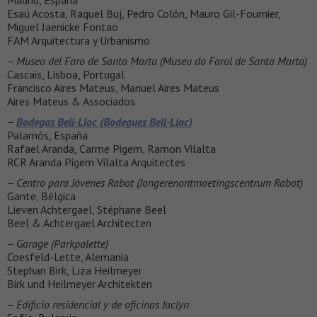
Madrid, España
Esaú Acosta, Raquel Buj, Pedro Colón, Mauro Gil-Fournier,
Miguel Jaenicke Fontao
FAM Arquitectura y Urbanismo
– Museo del Faro de Santa Marta (Museu do Farol de Santa Marta)
Cascais, Lisboa, Portugal
Francisco Aires Mateus, Manuel Aires Mateus
Aires Mateus & Associados
–
Bodegas Bell-Lloc (Bodegues Bell-Lloc)
Palamós, España
Rafael Aranda, Carme Pigem, Ramon Vilalta
RCR Aranda Pigem Vilalta Arquitectes
– Centro para Jóvenes Rabot (Jongerenontmoetingscentrum Rabot)
Gante, Bélgica
Lieven Achtergael, Stéphane Beel
Beel & Achtergael Architecten
– Garage (Parkpalette)
Coesfeld-Lette, Alemania
Stephan Birk, Liza Heilmeyer
Birk und Heilmeyer Architekten
– Edificio residencial y de oficinas Jaclyn