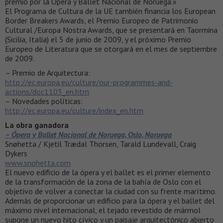
premio por la Ópera y Ballet Nacional de Noruega.»
El Programa de Cultura de la UE también financia los European
Border Breakers Awards, el Premio Europeo de Patrimonio
Cultural /Europa Nostra Awards, que se presentará en Taormina
(Sicilia, Italia) el 5 de junio de 2009, y el próximo Premio
Europeo de Literatura que se otorgará en el mes de septiembre
de 2009.
– Premio de Arquitectura:
http://ec.europa.eu/culture/our-programmes-and-
actions/doc1103_en.htm
– Novedades políticas:
http://ec.europa.eu/culture/index_en.htm
La obra ganadora
– Ópera y Ballet Nacional de Noruega, Oslo, Noruega
Snøhetta / Kjetil Trædal Thorsen, Tarald Lundevall, Craig
Dykers
www.snohetta.com
El nuevo edificio de la ópera y el ballet es el primer elemento
de la transformación de la zona de la bahía de Oslo con el
objetivo de volver a conectar la ciudad con su frente marítimo.
Además de proporcionar un edificio para la ópera y el ballet del
máximo nivel internacional, el tejado revestido de mármol
supone un nuevo hito cívico y un paisaje arquitectónico abierto