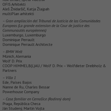
OFIS Arhitekti
Aleš Žnidaršič, Katja Žlajpah
multiPlan arhitekti
– Gran ampliación del Tribunal de Justicia de las Comunidades
Europeas (La grande extension de la Cour de justice des
Communautés européennes)
Luxemburgo, Luxemburgo
Dominique Perrault
Dominique Perrault Architecte
– BMW Welt
Múnich, Alemania
Wolf D. Prix
COOP HIMMELB(L)AU / Wolf D. Prix – Wolfdieter Dreibholz &
Partners
– Villa 1
Ede, Países Bajos
Nanne de Ru, Charles Bessar
Powerhouse Company
– Casa familiar en Cernošice (Rodinný dom)
Praga, República Checa
Ján Studený, Martin Vojta