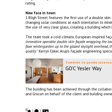
rating.
New face in town
1 Bligh Street features the first use of a double skin
changing solar conditions at each orientation to minim
the use of very clear glass, creating a building which 
The team took a cold-climate, European-inspired faça
innovative operable double skin façade wrapping the tow
floor wintergarden up to the glazed skylight overhead, th
quality
.” Kerryn Coker, Arup’s façade engineering specia
También te puede interes
GO'C Yesler Way
The building has been achieved through the collaborat
and Grocon on behalf of the client and building own
0