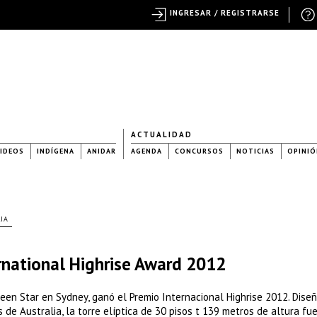
INGRESAR / REGISTRARSE
ACTUALIDAD
IDEOS
INDÍGENA
ANIDAR
AGENDA
CONCURSOS
NOTICIAS
OPINIÓ
IA
ernational Highrise Award 2012
 Green Star en Sydney, ganó el Premio Internacional Highrise 2012. Dise
de Australia, la torre elíptica de 30 pisos t 139 metros de altura fu