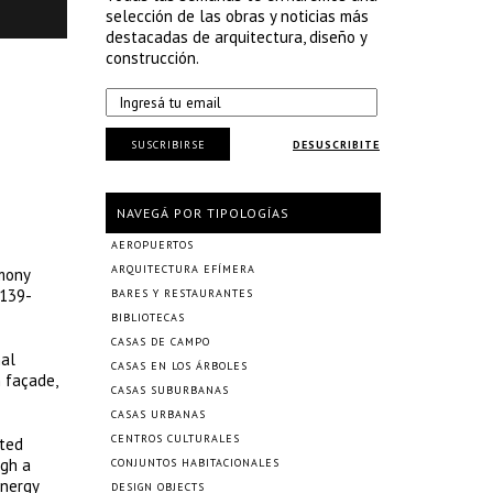
selección de las obras y noticias más
destacadas de arquitectura, diseño y
construcción.
SUSCRIBIRSE
DESUSCRIBITE
NAVEGÁ POR TIPOLOGÍAS
AEROPUERTOS
ARQUITECTURA EFÍMERA
emony
 139-
BARES Y RESTAURANTES
BIBLIOTECAS
CASAS DE CAMPO
nal
CASAS EN LOS ÁRBOLES
 façade,
CASAS SUBURBANAS
CASAS URBANAS
CENTROS CULTURALES
ated
ugh a
CONJUNTOS HABITACIONALES
energy
DESIGN OBJECTS