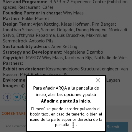
Size and Programme
: 3,533 m2 Experience Centre (Exhibition
spaces, Restaurant, Café)
Founding Partner in charge:
Winy Maas
Partner:
Fokke Moerel
Design Team:
Arjen Ketting, Klaas Hofman, Pim Bangert,
Jonathan Schuster, Samuel Delgado, Duong Hong Vu, Monica di
Salvo, Efthymia Papadima, Luis Druschke, Maximilian
Semmelrock, Antonio Pilz
Sustainability advisor:
Arjen Ketting
Strategy and Development:
Magdalena Dzambo
Copyright:
MVRDV Winy Maas, Jacob van Rijs, Nathalie de Vries
Partners:
Exhibition designer:
Kossmanndejong Structural engineer: van
Rossum MEP, Building physics, &
Environmental Advisor:
Nelissen Cost calculation: Laysan
Images:
© Ossip van Duivenbode
COMENTARIOS