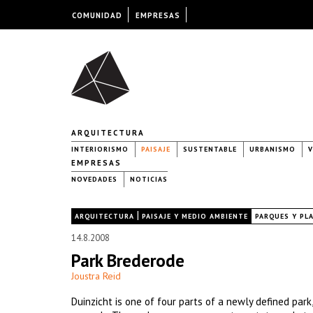
COMUNIDAD
EMPRESAS
ARQUITECTURA
INTERIORISMO
PAISAJE
SUSTENTABLE
URBANISMO
V
EMPRESAS
NOVEDADES
NOTICIAS
|
|
ARQUITECTURA
PAISAJE Y MEDIO AMBIENTE
PARQUES Y PL
14.8.2008
Park Brederode
Joustra Reid
Duinzicht is one of four parts of a newly defined park