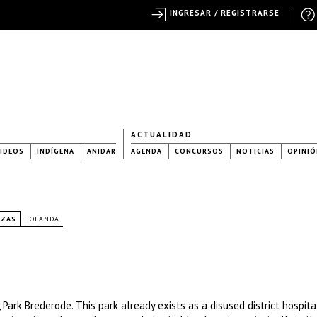
INGRESAR / REGISTRARSE
ACTUALIDAD
IDEOS
INDÍGENA
ANIDAR
AGENDA
CONCURSOS
NOTICIAS
OPINIÓ
AZAS
HOLANDA
, Park Brederode. This park already exists as a disused district hospit