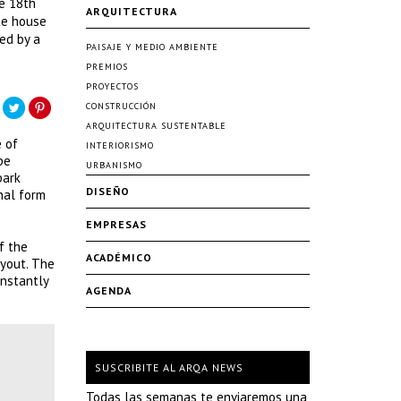
he 18th
ARQUITECTURA
te house
ed by a
PAISAJE Y MEDIO AMBIENTE
PREMIOS
PROYECTOS
CONSTRUCCIÓN
ARQUITECTURA SUSTENTABLE
 of
INTERIORISMO
pe
URBANISMO
park
DISEÑO
inal form
EMPRESAS
f the
ACADÉMICO
ayout. The
onstantly
AGENDA
SUSCRIBITE AL ARQA NEWS
Todas las semanas te enviaremos una