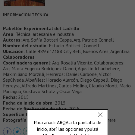
INFORMACIÓN TÉCNICA
Pabellón Experimental del Ladrillo
Área
: Técnica, artesanía e industria
Autores
: Arq. Sofía Botteri Cappa, Arq. Patricio Connell
Nombre del estudio
: Estudio Botteri | Connell
Ubicación
: Calle 489 n°2388 City Bell, Buenos Aires, Argentina
Colaboradores
Coordinadora general
: Arq. Rosalía Vicente. Colaboradores:
Arq. María Eugenia Rodríguez Daneri, Agustín Ichuribehere,
Maximiliano Morzilli, Herreros: Daniel Carbone, Víctor
Sepúlveda. Albañiles: Horacio Alarcón, Diego Cappell, Diego
Ferreyra, Alfredo Martínez, Carlos Molina, Claudio Monti, Mario
Paniagua, Gustavo Scholz y Oscar Vega.
Fecha
: 2015
Fecha de inicio de obra
: 2015
Fecha de finalización de obra
: 2016
Superficie total
: 120 m²
Fotografías
: Gustavo Sosa Pinilla, Agustin Ichuribehere