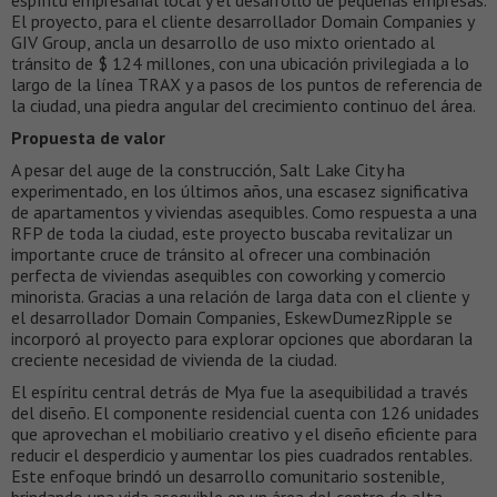
espíritu empresarial local y el desarrollo de pequeñas empresas.
El proyecto, para el cliente desarrollador Domain Companies y
GIV Group, ancla un desarrollo de uso mixto orientado al
tránsito de $ 124 millones, con una ubicación privilegiada a lo
largo de la línea TRAX y a pasos de los puntos de referencia de
la ciudad, una piedra angular del crecimiento continuo del área.
Propuesta de valor
A pesar del auge de la construcción, Salt Lake City ha
experimentado, en los últimos años, una escasez significativa
de apartamentos y viviendas asequibles. Como respuesta a una
RFP de toda la ciudad, este proyecto buscaba revitalizar un
importante cruce de tránsito al ofrecer una combinación
perfecta de viviendas asequibles con coworking y comercio
minorista. Gracias a una relación de larga data con el cliente y
el desarrollador Domain Companies, EskewDumezRipple se
incorporó al proyecto para explorar opciones que abordaran la
creciente necesidad de vivienda de la ciudad.
El espíritu central detrás de Mya fue la asequibilidad a través
del diseño. El componente residencial cuenta con 126 unidades
que aprovechan el mobiliario creativo y el diseño eficiente para
reducir el desperdicio y aumentar los pies cuadrados rentables.
Este enfoque brindó un desarrollo comunitario sostenible,