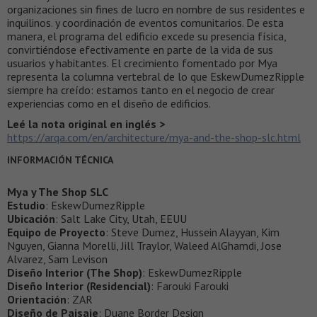
organizaciones sin fines de lucro en nombre de sus residentes e
inquilinos. y coordinación de eventos comunitarios. De esta
manera, el programa del edificio excede su presencia física,
convirtiéndose efectivamente en parte de la vida de sus
usuarios y habitantes. El crecimiento fomentado por Mya
representa la columna vertebral de lo que EskewDumezRipple
siempre ha creído: estamos tanto en el negocio de crear
experiencias como en el diseño de edificios.
Leé la nota original en inglés >
https://arqa.com/en/architecture/mya-and-the-shop-slc.html
INFORMACIÓN TÉCNICA
Mya y The Shop SLC
Estudio
: EskewDumezRipple
Ubicación
: Salt Lake City, Utah, EEUU
Equipo de Proyecto
: Steve Dumez, Hussein Alayyan, Kim
Nguyen, Gianna Morelli, Jill Traylor, Waleed AlGhamdi, Jose
Alvarez, Sam Levison
Diseño Interior (The Shop)
: EskewDumezRipple
Diseño Interior (Residencial)
: Farouki Farouki
Orientación
: ZAR
Diseño de Paisaje
: Duane Border Design