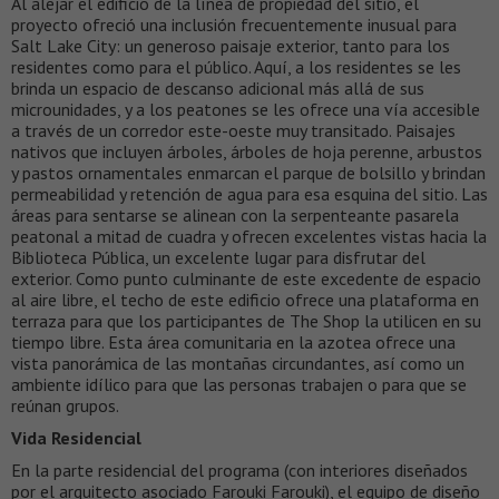
Al alejar el edificio de la línea de propiedad del sitio, el
proyecto ofreció una inclusión frecuentemente inusual para
Salt Lake City: un generoso paisaje exterior, tanto para los
residentes como para el público. Aquí, a los residentes se les
brinda un espacio de descanso adicional más allá de sus
microunidades, y a los peatones se les ofrece una vía accesible
a través de un corredor este-oeste muy transitado. Paisajes
nativos que incluyen árboles, árboles de hoja perenne, arbustos
y pastos ornamentales enmarcan el parque de bolsillo y brindan
permeabilidad y retención de agua para esa esquina del sitio. Las
áreas para sentarse se alinean con la serpenteante pasarela
peatonal a mitad de cuadra y ofrecen excelentes vistas hacia la
Biblioteca Pública, un excelente lugar para disfrutar del
exterior. Como punto culminante de este excedente de espacio
al aire libre, el techo de este edificio ofrece una plataforma en
terraza para que los participantes de The Shop la utilicen en su
tiempo libre. Esta área comunitaria en la azotea ofrece una
vista panorámica de las montañas circundantes, así como un
ambiente idílico para que las personas trabajen o para que se
reúnan grupos.
Vida Residencial
En la parte residencial del programa (con interiores diseñados
por el arquitecto asociado Farouki Farouki), el equipo de diseño