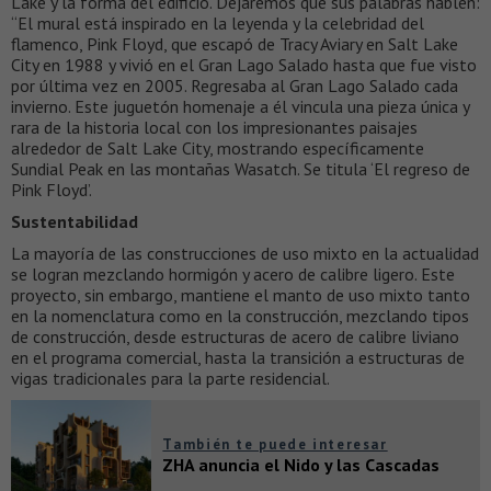
Lake y la forma del edificio. Dejaremos que sus palabras hablen:
“El mural está inspirado en la leyenda y la celebridad del
flamenco, Pink Floyd, que escapó de Tracy Aviary en Salt Lake
City en 1988 y vivió en el Gran Lago Salado hasta que fue visto
por última vez en 2005. Regresaba al Gran Lago Salado cada
invierno. Este juguetón homenaje a él vincula una pieza única y
rara de la historia local con los impresionantes paisajes
alrededor de Salt Lake City, mostrando específicamente
Sundial Peak en las montañas Wasatch. Se titula ‘El regreso de
Pink Floyd’.
Sustentabilidad
La mayoría de las construcciones de uso mixto en la actualidad
se logran mezclando hormigón y acero de calibre ligero. Este
proyecto, sin embargo, mantiene el manto de uso mixto tanto
en la nomenclatura como en la construcción, mezclando tipos
de construcción, desde estructuras de acero de calibre liviano
en el programa comercial, hasta la transición a estructuras de
vigas tradicionales para la parte residencial.
También te puede interesar
ZHA anuncia el Nido y las Cascadas