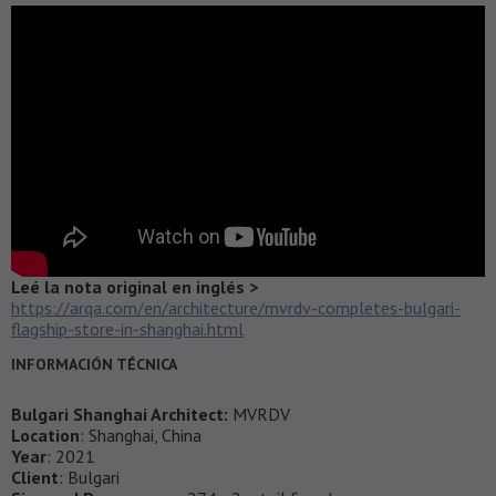
Leé la nota original en inglés >
https://arqa.com/en/architecture/mvrdv-completes-bulgari-
flagship-store-in-shanghai.html
INFORMACIÓN TÉCNICA
Bulgari Shanghai Architect:
MVRDV
Location
: Shanghai, China
Year
: 2021
Client
: Bulgari