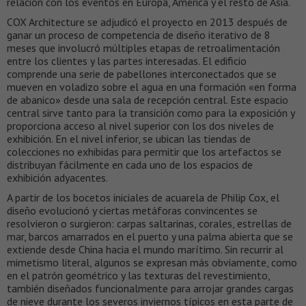
relación con los eventos en Europa, América y el resto de Asia.
COX Architecture se adjudicó el proyecto en 2013 después de
ganar un proceso de competencia de diseño iterativo de 8
meses que involucró múltiples etapas de retroalimentación
entre los clientes y las partes interesadas. El edificio
comprende una serie de pabellones interconectados que se
mueven en voladizo sobre el agua en una formación «en forma
de abanico» desde una sala de recepción central. Este espacio
central sirve tanto para la transición como para la exposición y
proporciona acceso al nivel superior con los dos niveles de
exhibición. En el nivel inferior, se ubican las tiendas de
colecciones no exhibidas para permitir que los artefactos se
distribuyan fácilmente en cada uno de los espacios de
exhibición adyacentes.
A partir de los bocetos iniciales de acuarela de Philip Cox, el
diseño evolucionó y ciertas metáforas convincentes se
resolvieron o surgieron: carpas saltarinas, corales, estrellas de
mar, barcos amarrados en el puerto y una palma abierta que se
extiende desde China hacia el mundo marítimo. Sin recurrir al
mimetismo literal, algunos se expresan más obviamente, como
en el patrón geométrico y las texturas del revestimiento,
también diseñados funcionalmente para arrojar grandes cargas
de nieve durante los severos inviernos típicos en esta parte de