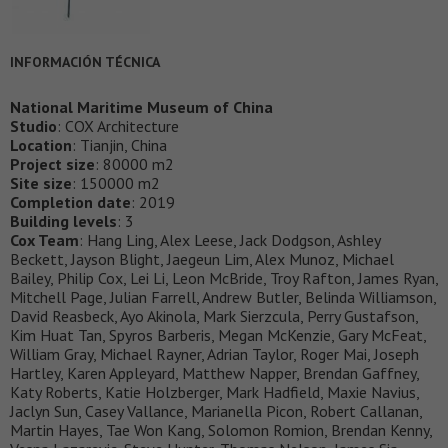
INFORMACIÓN TÉCNICA
National Maritime Museum of China
Studio
: COX Architecture
Location
: Tianjin, China
Project size
: 80000 m2
Site size
: 150000 m2
Completion date
: 2019
Building levels
: 3
Cox Team
: Hang Ling, Alex Leese, Jack Dodgson, Ashley
Beckett, Jayson Blight, Jaegeun Lim, Alex Munoz, Michael
Bailey, Philip Cox, Lei Li, Leon McBride, Troy Rafton, James Ryan,
Mitchell Page, Julian Farrell, Andrew Butler, Belinda Williamson,
David Reasbeck, Ayo Akinola, Mark Sierzcula, Perry Gustafson,
Kim Huat Tan, Spyros Barberis, Megan McKenzie, Gary McFeat,
William Gray, Michael Rayner, Adrian Taylor, Roger Mai, Joseph
Hartley, Karen Appleyard, Matthew Napper, Brendan Gaffney,
Katy Roberts, Katie Holzberger, Mark Hadfield, Maxie Navius,
Jaclyn Sun, Casey Vallance, Marianella Picon, Robert Callanan,
Martin Hayes, Tae Won Kang, Solomon Romion, Brendan Kenny,