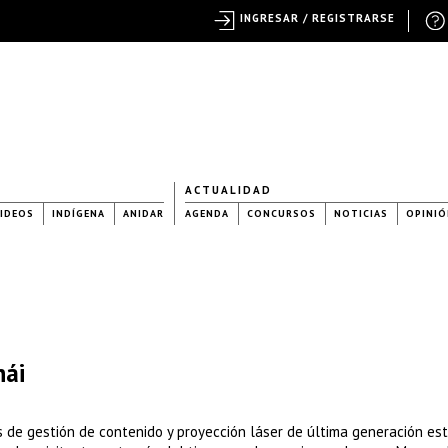
INGRESAR / REGISTRARSE
ACTUALIDAD
IDEOS
INDÍGENA
ANIDAR
AGENDA
CONCURSOS
NOTICIAS
OPINIÓ
hái
 de gestión de contenido y proyección láser de última generación es