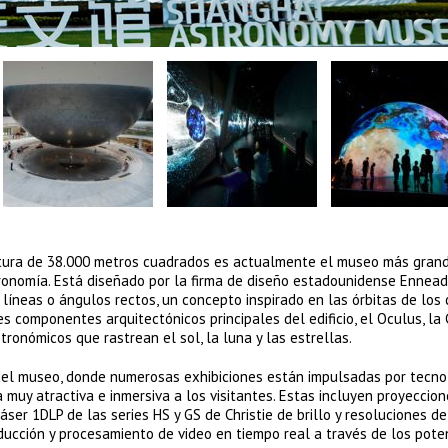
uctura de 38.000 metros cuadrados es actualmente el museo más gran
ronomía. Está diseñado por la firma de diseño estadounidense Ennead
e líneas o ángulos rectos, un concepto inspirado en las órbitas de los
es componentes arquitectónicos principales del edificio, el Oculus, la
ronómicos que rastrean el sol, la luna y las estrellas.
s del museo, donde numerosas exhibiciones están impulsadas por tecno
muy atractiva e inmersiva a los visitantes. Estas incluyen proyeccion
ser 1DLP de las series HS y GS de Christie de brillo y resoluciones d
oducción y procesamiento de video en tiempo real a través de los pote