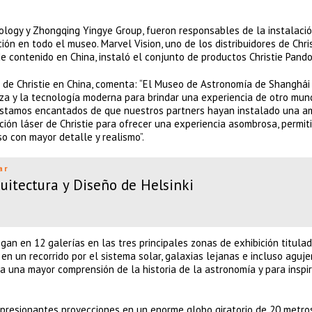
ology y Zhongqing Yingye Group, fueron responsables de la instalació
ión en todo el museo. Marvel Vision, uno de los distribuidores de Chri
 contenido en China, instaló el conjunto de productos Christie Pando
ise de Christie en China, comenta: “El Museo de Astronomía de Shanghá
leza y la tecnología moderna para brindar una experiencia de otro mu
. Estamos encantados de que nuestros partners hayan instalado una a
ión láser de Christie para ofrecer una experiencia asombrosa, permit
so con mayor detalle y realismo”.
ar
itectura y Diseño de Helsinki
egan en 12 galerías en las tres principales zonas de exhibición titula
s en un recorrido por el sistema solar, galaxias lejanas e incluso aguje
a una mayor comprensión de la historia de la astronomía y para inspir
presionantes proyecciones en un enorme globo giratorio de 20 metro