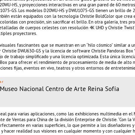
 D20WU-HS, y proyecciones interactivas en una gran pared de 60 metro
WU1075-GS. Los modelos D20WU-HS y DWU1075-GS tienen un brillo de 2
ién están equipados con la tecnología Christie BoldColor que crea 
oridas con precisión, sin sacrificar el brillo. En otra galería, tres pr
etalladas de cuerpos celestes con resolución 4K UHD y Christie Twis
ltiples proyectores.
 visuales fascinantes que se muestran en un “hilo cósmico” similar a u
r Christie DWU630-GS y la licencia de software Christie Pandoras Box 
o de trabajo simplificado y una licencia optimizada. Esta única licenci
ox para ofrecer el rendimiento de procesamiento de media de alto n
aciones fijas, eventos en vivo, teatros y otros entornos de entretenimi
ar
l Museo Nacional Centro de Arte Reina Sofía
deal para varias aplicaciones, como las exhibiciones multimedia en el
 de Ventas para China de la división Enterprise de Christie. “Con la V
ectamente en varias superficies, lo que permite a los diseñadores y
 y hacer realidad sus visiones en cualquier momento y con cualquier 