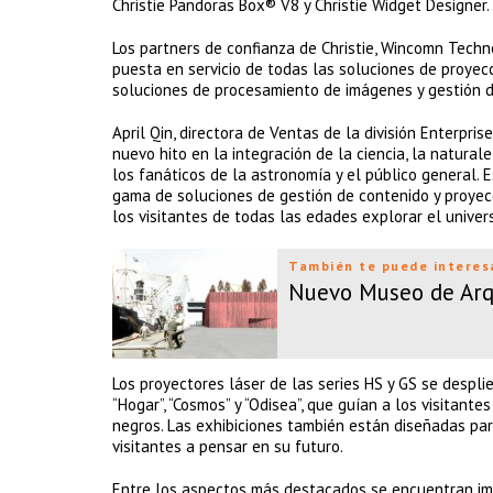
Christie Pandoras Box® V8 y Christie Widget Designer.
Los partners de confianza de Christie, Wincomn Techn
puesta en servicio de todas las soluciones de proyecc
soluciones de procesamiento de imágenes y gestión de
April Qin, directora de Ventas de la división Enterpr
nuevo hito en la integración de la ciencia, la natura
los fanáticos de la astronomía y el público general
gama de soluciones de gestión de contenido y proyecc
los visitantes de todas las edades explorar el univer
También te puede interes
Nuevo Museo de Arqu
Los proyectores láser de las series HS y GS se despli
“Hogar”, “Cosmos” y “Odisea”, que guían a los visitante
negros. Las exhibiciones también están diseñadas par
visitantes a pensar en su futuro.
Entre los aspectos más destacados se encuentran im