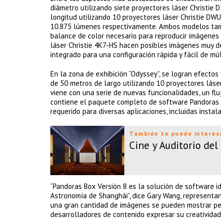
diámetro utilizando siete proyectores láser Christie
longitud utilizando 10 proyectores láser Christie D
10.875 lúmenes respectivamente. Ambos modelos tamb
balance de color necesario para reproducir imágenes col
láser Christie 4K7-HS hacen posibles imágenes muy d
integrado para una configuración rápida y fácil de mú
En la zona de exhibición “Odyssey”, se logran efectos
de 50 metros de largo utilizando 10 proyectores láse
viene con una serie de nuevas funcionalidades, un fluj
contiene el paquete completo de software Pandoras B
requerido para diversas aplicaciones, incluidas instal
También te puede interes
Cine y Auditorio de
“Pandoras Box Versión 8 es la solución de software i
Astronomía de Shanghái”, dice Gary Wang, representante
una gran cantidad de imágenes se pueden mostrar perf
desarrolladores de contenido expresar su creatividad