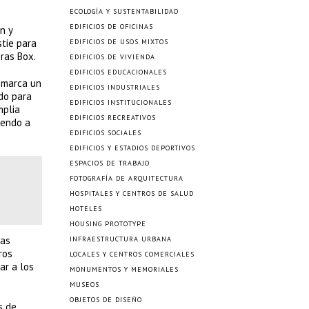
ECOLOGÍA Y SUSTENTABILIDAD
EDIFICIOS DE OFICINAS
n y
stie para
EDIFICIOS DE USOS MIXTOS
ras Box.
EDIFICIOS DE VIVIENDA
EDIFICIOS EDUCACIONALES
i marca un
EDIFICIOS INDUSTRIALES
ndo para
EDIFICIOS INSTITUCIONALES
mplia
EDIFICIOS RECREATIVOS
iendo a
EDIFICIOS SOCIALES
EDIFICIOS Y ESTADIOS DEPORTIVOS
ESPACIOS DE TRABAJO
FOTOGRAFÍA DE ARQUITECTURA
HOSPITALES Y CENTROS DE SALUD
HOTELES
HOUSING PROTOTYPE
das
INFRAESTRUCTURA URBANA
ros
LOCALES Y CENTROS COMERCIALES
ar a los
MONUMENTOS Y MEMORIALES
MUSEOS
OBJETOS DE DISEÑO
s de