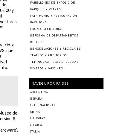
PABELLONES DE EXPOSICIÓN
s de
PARQUES Y PLAZAS
0.600 y
el
PATRIMONIO Y RESTAURACIÓN
oyectores
PAVILIONS
t™
PROYECTO CULTURAL
REFORMA DE DEPARTAMENTOS
REFUGIOS
na cinta
REMODELACIONES Y RECICLAJES
V8, que
a
TEATROS Y AUDITORIOS
ivel
TEMPLOS CAPILLAS E IGLESIAS
ento.
VIVEROS Y JARDINES
NAVEGÁ POR PAÍSES
ARGENTINA
ESPAÑA
INTERNACIONAL
CHINA
 Museo de
ersión 8,
URUGUAY
MÉXICO
hardware”.
ITALIA