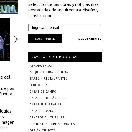
selección de las obras y noticias más
destacadas de arquitectura, diseño y
construcción.
SUSCRIBIRSE
DESUSCRIBITE
NAVEGÁ POR TIPOLOGÍAS
AEROPUERTOS
ARQUITECTURA EFÍMERA
de del
BARES Y RESTAURANTES
BIBLIOTECAS
 cuerpos
CASAS DE CAMPO
 Cúpula
CASAS EN LOS ÁRBOLES
CASAS SUBURBANAS
logías
CASAS URBANAS
es
CENTROS CULTURALES
e imagen
CONJUNTOS HABITACIONALES
ntes
DESIGN OBJECTS