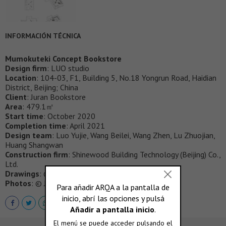
INFORMACIÓN TÉCNICA
Mumokuteki Concept Bookstore
Design firm
: LUO studio
Location
: 104-03, F1, Building 5, No.18 Yongrun Road, Haidian
District, Beijing; China
Client
: Juran Bookstore
Area
: 479.1㎡
Start time
: October 2020
Completion time
: April 2021
Design team
: Luo Yujie, Wang Beilei, Wang Zhen, Lu Zhuojian,
Huang Shangwan
Construction firm
: Shinewood Building Technology (Beijing) Co.,
Ltd.
Drawings
: © LUO studio
Photos
: © Jin Weiqi