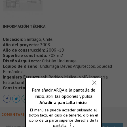
INFORMACIÓN TÉCNICA
Ubicación:
Santiago, Chile.
Año del proyecto:
2008
Año de construcción:
2009 -10
Superficie construida:
708 m2
Diseño Arquitecto:
Cristián Undurraga
Equipo de diseño:
Undurraga Devés Arquitectos. Soledad
Fernández
Ingeniero Estructural:
Rodrigo Mujica- VMB Ingeniería
Estructural
Constructor:
Brotec-Icafal
COMENTARIOS