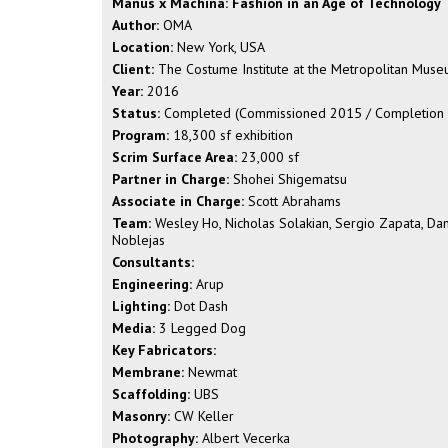
Manus x Machina: Fashion in an Age of Technology
Author:
OMA
Location:
New York, USA
Client:
The Costume Institute at the Metropolitan Muse
Year:
2016
Status:
Completed (Commissioned 2015 / Completion
Program:
18,300 sf exhibition
Scrim Surface Area:
23,000 sf
Partner in Charge:
Shohei Shigematsu
Associate in Charge:
Scott Abrahams
Team:
Wesley Ho, Nicholas Solakian, Sergio Zapata, Dan
Noblejas
Consultants:
Engineering:
Arup
Lighting:
Dot Dash
Media:
3 Legged Dog
Key Fabricators:
Membrane:
Newmat
Scaffolding:
UBS
Masonry:
CW Keller
Photography:
Albert Vecerka