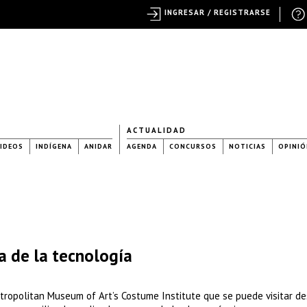
INGRESAR / REGISTRARSE
ACTUALIDAD
IDEOS
INDÍGENA
ANIDAR
AGENDA
CONCURSOS
NOTICIAS
OPINIÓ
a de la tecnología
tropolitan Museum of Art’s Costume Institute que se puede visitar de