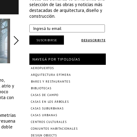
selección de las obras y noticias más
destacadas de arquitectura, diseño y
construcción.
SUSCRIBIRSE
DESUSCRIBITE
NAVEGÁ POR TIPOLOGÍAS
AEROPUERTOS
ARQUITECTURA EFÍMERA
eo,
BARES Y RESTAURANTES
atrio y
BIBLIOTECAS
 poco
CASAS DE CAMPO
enta con
CASAS EN LOS ÁRBOLES
CASAS SUBURBANAS
ometrías
CASAS URBANAS
 resuena
CENTROS CULTURALES
e doble
CONJUNTOS HABITACIONALES
DESIGN OBJECTS