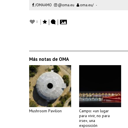
/OMAAMO
@oma.eu
oma.eu/
-
0
Más notas de OMA
Mushroom Pavilion
Campo: «un lugar
para vivir, no para
irse», una
exposición