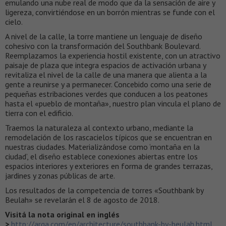
emulando una nube real de modo que da la sensación de aire y
ligereza, convirtiéndose en un borrón mientras se funde con el
cielo.
A nivel de la calle, la torre mantiene un lenguaje de diseño
cohesivo con la transformación del Southbank Boulevard.
Reemplazamos la experiencia hostil existente, con un atractivo
paisaje de plaza que integra espacios de activación urbana y
revitaliza el nivel de la calle de una manera que alienta a la
gente a reunirse y a permanecer. Concebido como una serie de
pequeñas estribaciones verdes que conducen a los peatones
hasta el «pueblo de montaña», nuestro plan vincula el plano de
tierra con el edificio.
Traemos la naturaleza al contexto urbano, mediante la
remodelación de los rascacielos típicos que se encuentran en
nuestras ciudades. Materializándose como ‘montaña en la
ciudad’, el diseño establece conexiones abiertas entre los
espacios interiores y exteriores en forma de grandes terrazas,
jardines y zonas públicas de arte.
Los resultados de la competencia de torres «Southbank by
Beulah» se revelarán el 8 de agosto de 2018.
Visitá la nota original en inglés
>
http://arqa.com/en/architecture/southbank-by-beulah.html