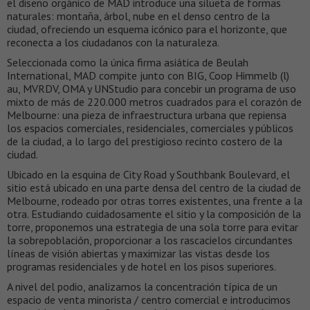
el diseño orgánico de MAD introduce una silueta de formas
naturales: montaña, árbol, nube en el denso centro de la
ciudad, ofreciendo un esquema icónico para el horizonte, que
reconecta a los ciudadanos con la naturaleza.
Seleccionada como la única firma asiática de Beulah
International, MAD compite junto con BIG, Coop Himmelb (l)
au, MVRDV, OMA y UNStudio para concebir un programa de uso
mixto de más de 220.000 metros cuadrados para el corazón de
Melbourne: una pieza de infraestructura urbana que repiensa
los espacios comerciales, residenciales, comerciales y públicos
de la ciudad, a lo largo del prestigioso recinto costero de la
ciudad.
Ubicado en la esquina de City Road y Southbank Boulevard, el
sitio está ubicado en una parte densa del centro de la ciudad de
Melbourne, rodeado por otras torres existentes, una frente a la
otra. Estudiando cuidadosamente el sitio y la composición de la
torre, proponemos una estrategia de una sola torre para evitar
la sobrepoblación, proporcionar a los rascacielos circundantes
líneas de visión abiertas y maximizar las vistas desde los
programas residenciales y de hotel en los pisos superiores.
A nivel del podio, analizamos la concentración típica de un
espacio de venta minorista / centro comercial e introducimos