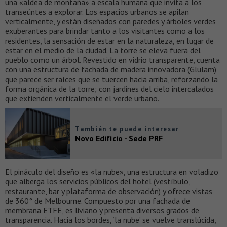
una «aldea de montaña» a escala humana que invita a los
transeúntes a explorar. Los espacios urbanos se apilan
verticalmente, y están diseñados con paredes y árboles verdes
exuberantes para brindar tanto a los visitantes como a los
residentes, la sensación de estar en la naturaleza, en lugar de
estar en el medio de la ciudad. La torre se eleva fuera del
pueblo como un árbol. Revestido en vidrio transparente, cuenta
con una estructura de fachada de madera innovadora (Glulam)
que parece ser raíces que se tuercen hacia arriba, reforzando la
forma orgánica de la torre; con jardines del cielo intercalados
que extienden verticalmente el verde urbano.
También te puede interesar
Novo Edifício - Sede PRF
El pináculo del diseño es «la nube», una estructura en voladizo
que alberga los servicios públicos del hotel (vestíbulo,
restaurante, bar y plataforma de observación) y ofrece vistas
de 360° de Melbourne. Compuesto por una fachada de
membrana ETFE, es liviano y presenta diversos grados de
transparencia. Hacia los bordes, ‘la nube’ se vuelve translúcida,