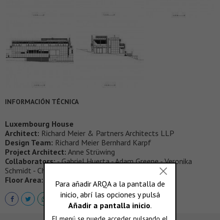
INFORMACIÓN TÉCNICA
Luxembourg House
Architect:
Richard Meier & Partners Architects LLP
Design Team:
Richard Meier Bernhard Karpf
Project Architect:
Anne Strüwing
Collaborators:
- Gabriel Huerta - Adam Greene - Veronika
Schmidt - Christian Tschoeke
Floor Area:
975 s.m.