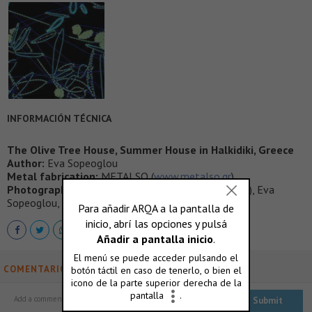
INFORMACIÓN TÉCNICA
The Olive Tree House, Summer House in Halkidiki, Greece
Author:
Eva Sopeoglou
Metal fabrication:
METALSO (
www.metalso.gr
)
Photography:
Mariana Bisti (
www.marianabisti.com
), Eva
Sopeoglou, Elias Sopeoglou
COMENTARIOS