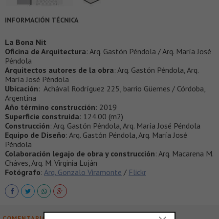
INFORMACIÓN TÉCNICA
La Bona Nit
Oficina de Arquitectura
: Arq. Gastón Péndola / Arq. María José
Péndola
Arquitectos autores de la obra
: Arq. Gastón Péndola, Arq.
María José Péndola
Ubicación
: Achával Rodríguez 225, barrio Güemes / Córdoba,
Argentina
Año término construcción
: 2019
Superficie construida
: 124.00 (m2)
Construcción
: Arq. Gastón Péndola, Arq. María José Péndola
Equipo de Diseño
: Arq. Gastón Péndola, Arq. María José
Péndola
Colaboración legajo de obra y construcción
: Arq. Macarena M.
Cháves, Arq. M. Virginia Luján
Fotógrafo
:
Arq. Gonzalo Viramonte
/
Flickr
COMENTARIOS