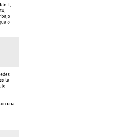
ble T,
to,
y bajo
gua o
pedes
es la
ulo
 con una