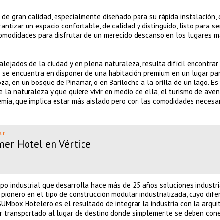
e gran calidad, especialmente diseñado para su rápida instalación, 
ntizar un espacio confortable, de calidad y distinguido, listo para se
 comodidades para disfrutar de un merecido descanso en los lugares m
lejados de la ciudad y en plena naturaleza, resulta difícil encontrar
 se encuentra en disponer de una habitación premium en un lugar par
a, en un bosque de Pinamar, o en Bariloche a la orilla de un lago. Es
 la naturaleza y que quiere vivir en medio de ella, el turismo de aven
ia, que implica estar más aislado pero con las comodidades necesar
ar
mer Hotel en Vértice
upo industrial que desarrolla hace más de 25 años soluciones industri
s pionero en el tipo de construcción modular industrializada, cuyo dife
SUMbox Hotelero es el resultado de integrar la industria con la arqui
ser transportado al lugar de destino donde simplemente se deben cone