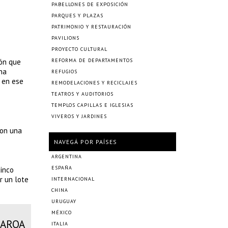
PABELLONES DE EXPOSICIÓN
PARQUES Y PLAZAS
PATRIMONIO Y RESTAURACIÓN
PAVILIONS
PROYECTO CULTURAL
ión que
REFORMA DE DEPARTAMENTOS
na
REFUGIOS
k en ese
REMODELACIONES Y RECICLAJES
TEATROS Y AUDITORIOS
TEMPLOS CAPILLAS E IGLESIAS
VIVEROS Y JARDINES
con una
NAVEGÁ POR PAÍSES
ARGENTINA
ESPAÑA
cinco
r un lote
INTERNACIONAL
CHINA
URUGUAY
MÉXICO
 ARQA
ITALIA