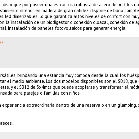
 distingue por poseer una estructura robusta de acero de perfiles do
stimiento interior en madera de gran calidez, dispone de baño comple
ces led dimerizables, lo que garantiza altos niveles de confort con mu
on la instalación de un biodigestor o conexión cloacal, conexión de a
nal, instalación de paneles fotovoltaicos para generar energía.
ar
versátiles, brindando una estancia muy cómoda desde la cual los hués
etar el medio ambiente. Los dos modelos disponibles son el SB18, que 
enette, y el SB12 de 3x4mts que puede acoplarse y transformar el mód
nsada para parejas o familias con niños.
 experiencia extraordinaria dentro de una reserva o en un glamping,
ereces.