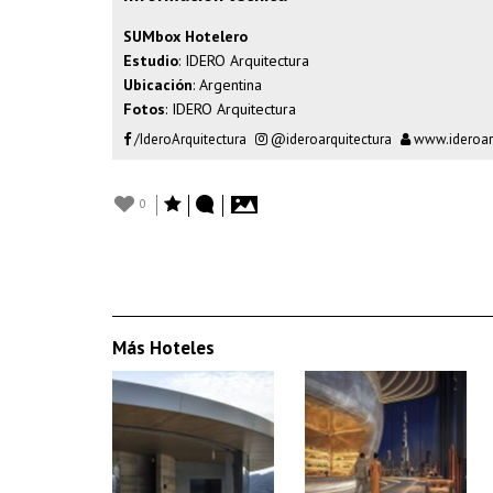
SUMbox Hotelero
Estudio
: IDERO Arquitectura
Ubicación
: Argentina
Fotos
: IDERO Arquitectura
/IderoArquitectura
@ideroarquitectura
www.ideroarq
0
Más Hoteles