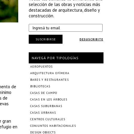
selección de las obras y noticias más
destacadas de arquitectura, diseño y
construcción.
SUSCRIBIRSE
DESUSCRIBITE
NAVEGÁ POR TIPOLOGÍAS
AEROPUERTOS
ARQUITECTURA EFÍMERA
BARES Y RESTAURANTES
mento de
BIBLIOTECAS
mínimo
CASAS DE CAMPO
s de
CASAS EN LOS ÁRBOLES
uevas
CASAS SUBURBANAS
CASAS URBANAS
CENTROS CULTURALES
e gran
efugio en
CONJUNTOS HABITACIONALES
DESIGN OBJECTS