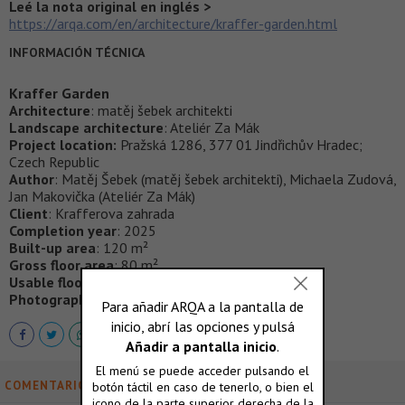
Leé la nota original en inglés >
https://arqa.com/en/architecture/kraffer-garden.html
INFORMACIÓN TÉCNICA
Kraffer Garden
Architecture
: matěj šebek architekti
Landscape architecture
: Ateliér Za Mák
Project location:
Pražská 1286, 377 01 Jindřichův Hradec;
Czech Republic
Author
: Matěj Šebek (matěj šebek architekti), Michaela Zudová,
Jan Makovička (Ateliér Za Mák)
Client
: Krafferova zahrada
Completion year
: 2025
Built-up area
: 120 m²
Gross floor area
: 80 m²
Usable floor area
: 60 m²
Photographer
: Radek Úlehla
COMENTARIOS