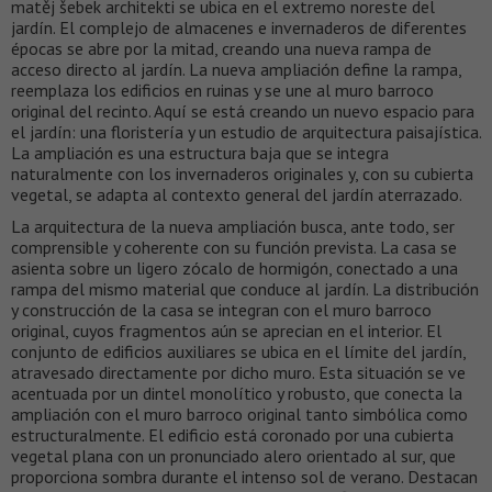
matěj šebek architekti se ubica en el extremo noreste del
jardín. El complejo de almacenes e invernaderos de diferentes
épocas se abre por la mitad, creando una nueva rampa de
acceso directo al jardín. La nueva ampliación define la rampa,
reemplaza los edificios en ruinas y se une al muro barroco
original del recinto. Aquí se está creando un nuevo espacio para
el jardín: una floristería y un estudio de arquitectura paisajística.
La ampliación es una estructura baja que se integra
naturalmente con los invernaderos originales y, con su cubierta
vegetal, se adapta al contexto general del jardín aterrazado.
La arquitectura de la nueva ampliación busca, ante todo, ser
comprensible y coherente con su función prevista. La casa se
asienta sobre un ligero zócalo de hormigón, conectado a una
rampa del mismo material que conduce al jardín. La distribución
y construcción de la casa se integran con el muro barroco
original, cuyos fragmentos aún se aprecian en el interior. El
conjunto de edificios auxiliares se ubica en el límite del jardín,
atravesado directamente por dicho muro. Esta situación se ve
acentuada por un dintel monolítico y robusto, que conecta la
ampliación con el muro barroco original tanto simbólica como
estructuralmente. El edificio está coronado por una cubierta
vegetal plana con un pronunciado alero orientado al sur, que
proporciona sombra durante el intenso sol de verano. Destacan