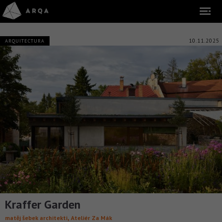
10.11.2025
ARQUITECTURA
Kraffer Garden
,
matěj šebek architekti
Ateliér Za Mák