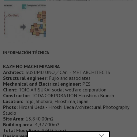
INFORMACIÓN TÉCNICA
KAZE NO MACHI MIYABIRA
Architect:
SUSUMU UNO／CAn・MET ARCHITECTS
Structural engineer:
Fujio and associates
Mechanical and Electrical engineer:
PES
Client:
TOJO ARISUKAI social welfare corporation
Constructor:
TODA CORPORATION Hiroshima Branch
Location:
Tojo, Shobara, Hiroshima, Japan
Photo:
Hiroshi Ueda - Hiroshi Ueda Architectural Photography
Studio
Site Area:
13,840.00m2
Building area:
4,377.00m2
Total Floor Area:
4,603.52m2
Design years:
2012.08 to 2013.06