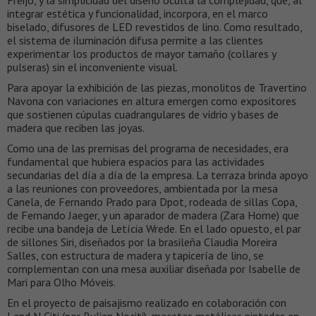
integrar estética y funcionalidad, incorpora, en el marco
biselado, difusores de LED revestidos de lino. Como resultado,
el sistema de iluminación difusa permite a las clientes
experimentar los productos de mayor tamaño (collares y
pulseras) sin el inconveniente visual.
Para apoyar la exhibición de las piezas, monolitos de Travertino
Navona con variaciones en altura emergen como expositores
que sostienen cúpulas cuadrangulares de vidrio y bases de
madera que reciben las joyas.
Como una de las premisas del programa de necesidades, era
fundamental que hubiera espacios para las actividades
secundarias del día a día de la empresa. La terraza brinda apoyo
a las reuniones con proveedores, ambientada por la mesa
Canela, de Fernando Prado para Dpot, rodeada de sillas Copa,
de Fernando Jaeger, y un aparador de madera (Zara Home) que
recibe una bandeja de Letícia Wrede. En el lado opuesto, el par
de sillones Siri, diseñados por la brasileña Claudia Moreira
Salles, con estructura de madera y tapicería de lino, se
complementan con una mesa auxiliar diseñada por Isabelle de
Mari para Olho Móveis.
En el proyecto de paisajismo realizado en colaboración con
Land N Citi (por Rulian Nociti), macetas metálicas pintadas en