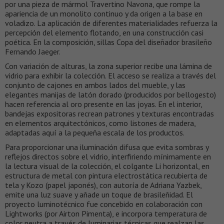
por una pieza de mármol Travertino Navona, que rompe la
apariencia de un monolito continuo y da origen a la base en
voladizo. La aplicación de diferentes materialidades refuerza la
percepción del elemento flotando, en una construcción casi
poética. En la composición, sillas Copa del diseñador brasileño
Fernando Jaeger.
Con variación de alturas, la zona superior recibe una lámina de
vidrio para exhibir la colección. El acceso se realiza a través del
conjunto de cajones en ambos lados del mueble, y las
elegantes manijas de latón dorado (producidos por bellogesto)
hacen referencia al oro presente en las joyas. En el interior,
bandejas expositoras recrean patrones y texturas encontradas
en elementos arquitectónicos, como listones de madera,
adaptadas aquí a la pequeña escala de los productos.
Para proporcionar una iluminación difusa que evita sombras y
reflejos directos sobre el vidrio, interfiriendo mínimamente en
la lectura visual de la colección, el colgante Li horizontal, en
estructura de metal con pintura electrostática recubierta de
tela y Kozo (papel japonés), con autoría de Adriana Yazbek,
emite una luz suave y añade un toque de brasileñidad. El
proyecto luminotécnico fue concebido en colaboración con
Lightworks (por Airton Pimenta), e incorpora temperatura de
color neutra a través de luminarias técnicas que realzan las