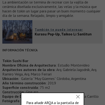
La ambientación se termina de recrear con la vajilla de
cerámica diseñada exclusivamente, las velas y la música que
hacen de tokin un lugar para pasar un buen momento cualquier
día de la semana. Relajado, limpio y amigable.
También te puede interesar
Kurasu Pop-Up, Taikoo Li Sanlitun
INFORMACIÓN TÉCNICA
Tokin Sushi Bar
Nombre Oficina de Arquitectura
: Estudio Montevideo
Arquitectos autores de la obra
: Arq. Gabriela Jagodnik, Arq.
Ramiro Veiga, Arq. Marco Ferrari
Ubicación
: Galería “Muy Güemes” Córdoba, Argentina
Año término construcción
: 2019
Superficie construida
: 75 m2
Construcción
: Gipe.arq
Equipo de Diseño
: Arq. Mateo Unamuno, Arq. Eugenia Carrillo
Fotógrafo
:
Arq. Gonzalo Viramonte