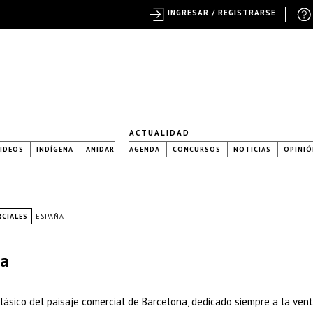
INGRESAR / REGISTRARSE
ACTUALIDAD
IDEOS
INDÍGENA
ANIDAR
AGENDA
CONCURSOS
NOTICIAS
OPINIÓ
RCIALES
ESPAÑA
na
lásico del paisaje comercial de Barcelona, dedicado siempre a la ven