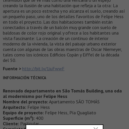
televisión que se ve más como una ventana o un espejo
creando la ilusión de una habitación que refleja a la otra: La
apertura es un poco estrecha y no alcanza el suelo, creando así
un pequeño paso, uno de los detalles favoritos de Felipe Hess
en todo el proyecto. Las dos habitaciones también están
conectados a través de un balcón muy grande con suelo de
baldosas de color rojo original y ofrece a los habitantes una
vista fascinante: La creación de un continuo de interior
moderno de la vivienda, la vista del paisaje urbano exterior
cuenta con algunas de las obras maestras de Oscar Niemeyer,
tales como los icónicos Edificios Copán y Eiffel de la década
del 50.
Fuente >
http://bit.ly/1iuFwwF
INFORMACIÓN TÉCNICA
Renovado departamento en São Tomás Building, una oda
al modernismo por Felipe Hess
Nombre del proyecto:
Apartamento SÃO TOMÁS
Arquitecto:
Felipe Hess
Equipo de proyecto:
Felipe Hess, Pía Quagliato
Superficie (m²):
400
Cliente:
Particular