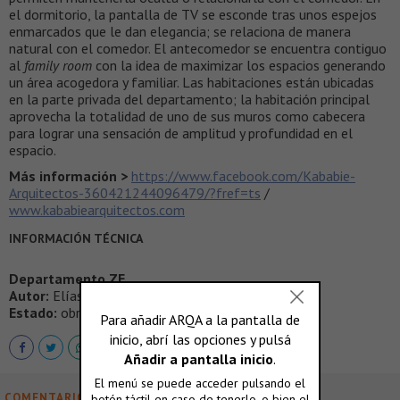
el dormitorio, la pantalla de TV se esconde tras unos espejos
enmarcados que le dan elegancia; se relaciona de manera
natural con el comedor. El antecomedor se encuentra contiguo
al
family room
con la idea de maximizar los espacios generando
un área acogedora y familiar. Las habitaciones están ubicadas
en la parte privada del departamento; la habitación principal
aprovecha la totalidad de uno de sus muros como cabecera
para lograr una sensación de amplitud y profundidad en el
espacio.
Más información >
https://www.facebook.com/Kababie-
Arquitectos-360421244096479/?fref=ts
/
www.kababiearquitectos.com
INFORMACIÓN TÉCNICA
Departamento ZE
Autor:
Elías Kababie
Estado:
obra realizada
COMENTARIOS