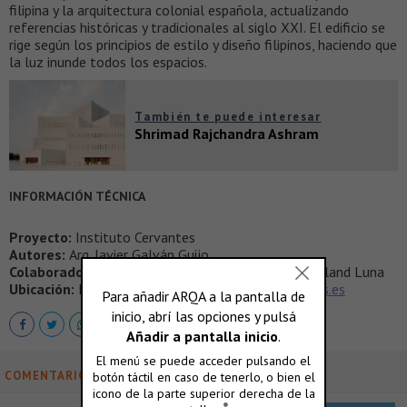
filipina y la arquitectura colonial española, actualizando
referencias históricas y tradicionales al siglo XXI. El edificio se
rige según los principios de estilo y diseño filipinos, haciendo que
la luz inunde todos los espacios.
También te puede interesar
Shrimad Rajchandra Ashram
INFORMACIÓN TÉCNICA
Proyecto:
Instituto Cervantes
Autores:
Arq. Javier Galván Guijo
Colaboradores:
Arq. Jr. Pangilinan Architects, Arq. Roland Luna
Ubicación:
Manila, Filipinas
javier.galvan@cervantes.es
COMENTARIOS