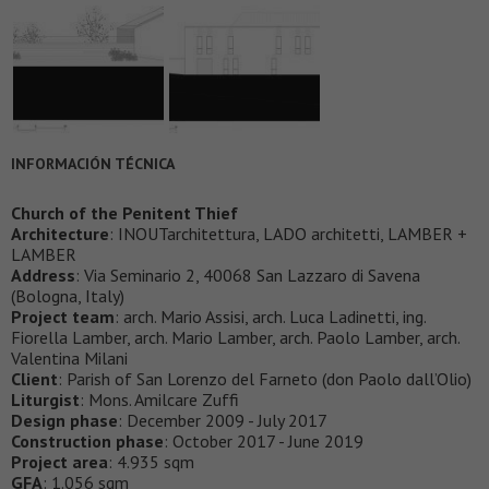
INFORMACIÓN TÉCNICA
Church of the Penitent Thief
Architecture
: INOUTarchitettura, LADO architetti, LAMBER +
LAMBER
Address
: Via Seminario 2, 40068 San Lazzaro di Savena
(Bologna, Italy)
Project team
: arch. Mario Assisi, arch. Luca Ladinetti, ing.
Fiorella Lamber, arch. Mario Lamber, arch. Paolo Lamber, arch.
Valentina Milani
Client
: Parish of San Lorenzo del Farneto (don Paolo dall’Olio)
Liturgist
: Mons. Amilcare Zuffi
Design phase
: December 2009 - July 2017
Construction phase
: October 2017 - June 2019
Project area
: 4.935 sqm
GFA
: 1.056 sqm