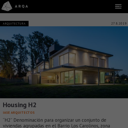
27.8.2019
ARQUITECTURA
Housing H2
IASE ARQUITECTOS
“H2” Denominación para organizar un conjunto de
viviendas agrupadas en el Barrio Los Carolinos, zona