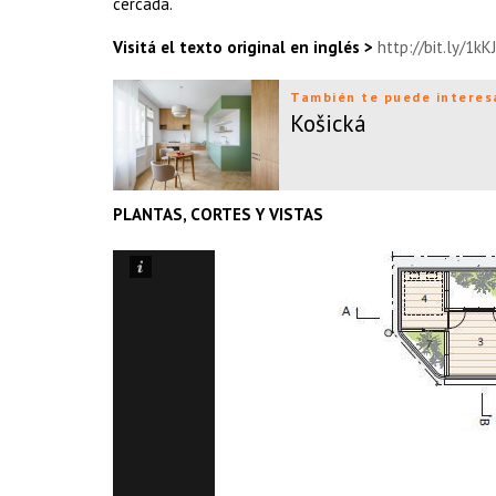
cercada.
Visitá el texto original en inglés >
http://bit.ly/1kK
También te puede interes
Košická
PLANTAS, CORTES Y VISTAS