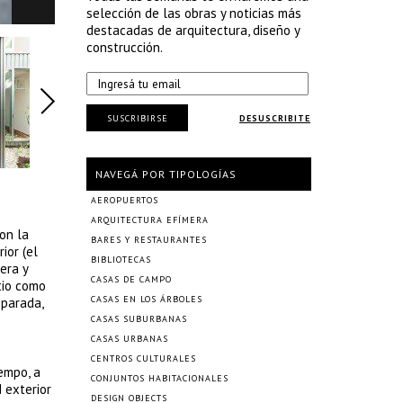
selección de las obras y noticias más
destacadas de arquitectura, diseño y
construcción.
SUSCRIBIRSE
DESUSCRIBITE
NAVEGÁ POR TIPOLOGÍAS
AEROPUERTOS
ARQUITECTURA EFÍMERA
on la
BARES Y RESTAURANTES
ior (el
BIBLIOTECAS
era y
CASAS DE CAMPO
tio como
CASAS EN LOS ÁRBOLES
eparada,
CASAS SUBURBANAS
CASAS URBANAS
CENTROS CULTURALES
empo, a
CONJUNTOS HABITACIONALES
 exterior
DESIGN OBJECTS