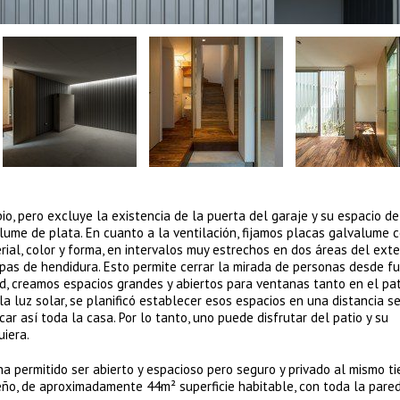
o, pero excluye la existencia de la puerta del garaje y su espacio de
lume de plata. En cuanto a la ventilación, fijamos placas galvalume c
ial, color y forma, en intervalos muy estrechos en dos áreas del exter
capas de hendidura. Esto permite cerrar la mirada de personas desde fu
ad, creamos espacios grandes y abiertos para ventanas tanto en el pa
la luz solar, se planificó establecer esos espacios en una distancia s
car así toda la casa. Por lo tanto, uno puede disfrutar del patio y su
iera.
a permitido ser abierto y espacioso pero seguro y privado al mismo ti
eño, de aproximadamente 44m² superficie habitable, con toda la pared