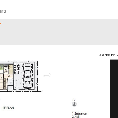
Jhfd
ar
GALERÍA DE 