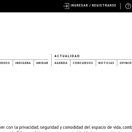
INGRESAR / REGISTRARSE
ACTUALIDAD
IDEOS
INDÍGENA
ANIDAR
AGENDA
CONCURSOS
NOTICIAS
OPINIÓ
ver con la privacidad, seguridad y comodidad del espacio de vida, com