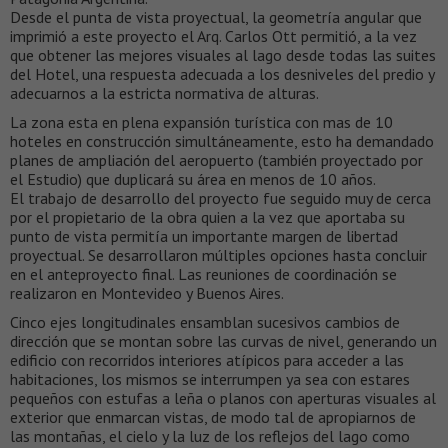
Desde el punta de vista proyectual, la geometría angular que
imprimió a este proyecto el Arq. Carlos Ott permitió, a la vez
que obtener las mejores visuales al lago desde todas las suites
del Hotel, una respuesta adecuada a los desniveles del predio y
adecuarnos a la estricta normativa de alturas.
La zona esta en plena expansión turística con mas de 10
hoteles en construcción simultáneamente, esto ha demandado
planes de ampliación del aeropuerto (también proyectado por
el Estudio) que duplicará su área en menos de 10 años.
El trabajo de desarrollo del proyecto fue seguido muy de cerca
por el propietario de la obra quien a la vez que aportaba su
punto de vista permitía un importante margen de libertad
proyectual. Se desarrollaron múltiples opciones hasta concluir
en el anteproyecto final. Las reuniones de coordinación se
realizaron en Montevideo y Buenos Aires.
Cinco ejes longitudinales ensamblan sucesivos cambios de
dirección que se montan sobre las curvas de nivel, generando un
edificio con recorridos interiores atípicos para acceder a las
habitaciones, los mismos se interrumpen ya sea con estares
pequeños con estufas a leña o planos con aperturas visuales al
exterior que enmarcan vistas, de modo tal de apropiarnos de
las montañas, el cielo y la luz de los reflejos del lago como