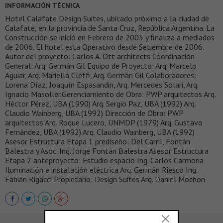
INFORMACIÓN TÉCNICA
Hotel Calafate Design Suites, ubicado próximo a la ciudad de
Calafate, en la provincia de Santa Cruz, República Argentina. La
Construcción se inició en Febrero de 2005 y finaliza a mediados
de 2006. El hotel esta Operativo desde Setiembre de 2006.
Autor del proyecto: Carlos A. Ott architects Coordinación
General: Arq. Germán Gil Equipo de Proyecto: Arq. Marcelo
Aguiar, Arq. Mariella Cleffi, Arq. Germán Gil Colaboradores:
Lorena Díaz, Joaquín Espasandin, Arq. Mercedes Solari, Arq.
Ignacio Masoller.Gerenciamiento de Obra: PWP arquitectos Arq.
Héctor Pérez, UBA (1990) Arq. Sergio Paz, UBA (1992) Arq.
Claudio Wainberg, UBA (1992) Dirección de Obra: PWP
arquitectos Arq. Roque Lucero, UNMDP (1979) Arq. Gustavo
Fernández, UBA (1992) Arq. Claudio Wainberg, UBA (1992)
Asesor Estructura Etapa 1 prediseño: Del Carril, Fontán
Balestra y Asoc. Ing. Jorge Fontán Balestra Asesor Estructura
Etapa 2 anteproyecto: Estudio espacio Ing. Carlos Carmona
Iluminación e instalación eléctrica Arq. Germán Riesco Ing.
Fabián Rigacci Propietario: Design Suites Arq. Daniel Mochon