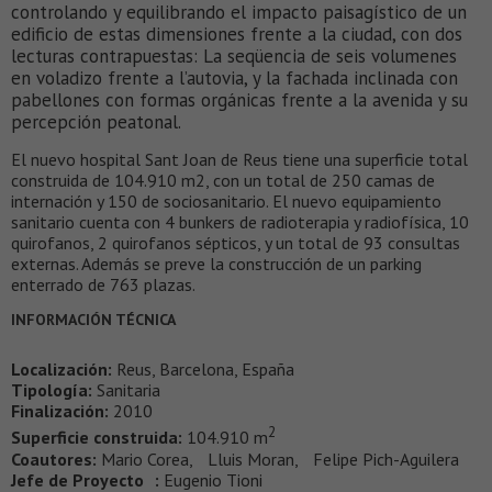
controlando y equilibrando el impacto paisagístico de un
edificio de estas dimensiones frente a la ciudad, con dos
lecturas contrapuestas: La seqüencia de seis volumenes
en voladizo frente a l’autovia, y la fachada inclinada con
pabellones con formas orgánicas frente a la avenida y su
percepción peatonal.
El nuevo hospital Sant Joan de Reus tiene una superficie total
construida de 104.910 m2, con un total de 250 camas de
internación y 150 de sociosanitario. El nuevo equipamiento
sanitario cuenta con 4 bunkers de radioterapia y radiofísica, 10
quirofanos, 2 quirofanos sépticos, y un total de 93 consultas
externas. Además se preve la construcción de un parking
enterrado de 763 plazas.
INFORMACIÓN TÉCNICA
Localización:
Reus, Barcelona, España
Tipología:
Sanitaria
Finalización:
2010
2
Superficie construida:
104.910 m
Coautores:
Mario Corea, Lluis Moran, Felipe Pich-Aguilera
Jefe de Proyecto :
Eugenio Tioni