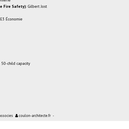
énierie
e Fire Safety)
: Gilbert Jost
: E3 Économie
h 50-child capacity
ssocies
coulon-architecte.fr
-