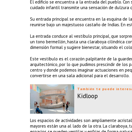
El edificio se encuentra a la entrada del pueblo. Con
cuidado infantil transmite una sensación de dulzura q
Su entrada principal se encuentra en la esquina de la
reunirse bajo un majestuoso castaño de Indias. En est
La entrada conduce al vestíbulo principal, que sorpre
un tono bermellón, hasta una claraboya cilíndrica con
dimensión formal y sugiere bienestar, situando el colo
Este vestíbulo es el corazón palpitante de la guarde
arquitectónico, por lo que pudimos prescindir de los p
centro y donde podemos imaginar actuaciones en pequ
convertirse en una sala adicional para el desarrollo.
También te puede interes
Kidloop
Los espacios de actividades son ampliamente acristal
mayores están una al lado de la otra. La claraboya, t
espacios se pueden ventilar y enfriar de forma natura