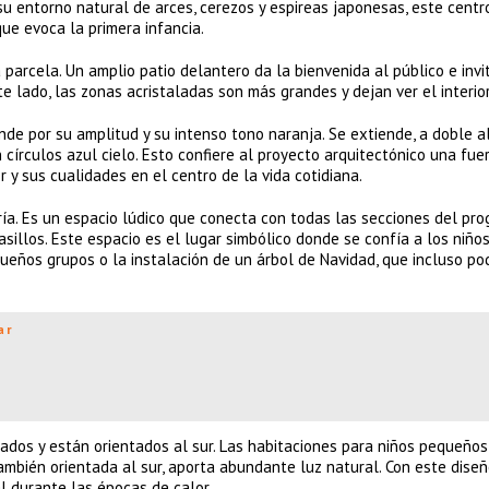
 su entorno natural de arces, cerezos y espireas japonesas, este centr
ue evoca la primera infancia.
 parcela. Un amplio patio delantero da la bienvenida al público e invi
e lado, las zonas acristaladas son más grandes y dejan ver el interior
nde por su amplitud y su intenso tono naranja. Se extiende, a doble a
 círculos azul cielo. Esto confiere al proyecto arquitectónico una fue
r y sus cualidades en el centro de la vida cotidiana.
ría. Es un espacio lúdico que conecta con todas las secciones del pr
asillos. Este espacio es el lugar simbólico donde se confía a los niños
eños grupos o la instalación de un árbol de Navidad, que incluso po
ar
ados y están orientados al sur. Las habitaciones para niños pequeños
ambién orientada al sur, aporta abundante luz natural. Con este diseñ
l durante las épocas de calor.