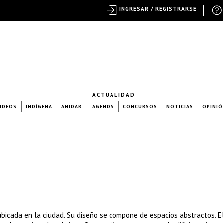
INGRESAR / REGISTRARSE
ACTUALIDAD
IDEOS
INDÍGENA
ANIDAR
AGENDA
CONCURSOS
NOTICIAS
OPINIÓ
bicada en la ciudad. Su diseño se compone de espacios abstractos. El 