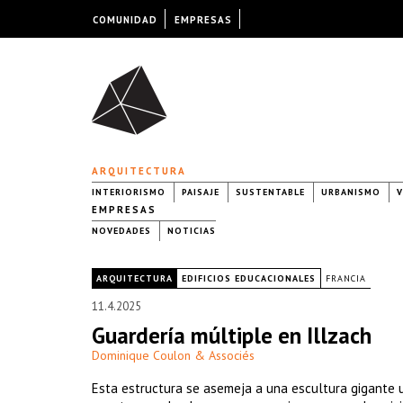
COMUNIDAD
EMPRESAS
ARQUITECTURA
INTERIORISMO
PAISAJE
SUSTENTABLE
URBANISMO
V
EMPRESAS
NOVEDADES
NOTICIAS
|
ARQUITECTURA
EDIFICIOS EDUCACIONALES
FRANCIA
11.4.2025
Guardería múltiple en Illzach
Dominique Coulon & Associés
Esta estructura se asemeja a una escultura gigante u