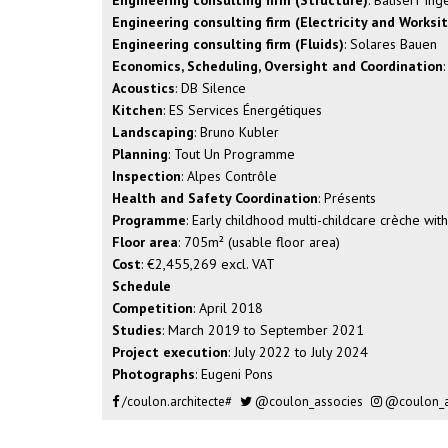
Engineering consulting firm (Structure)
: Batiserf Ing
Engineering consulting firm (Electricity and Worksit
Engineering consulting firm (Fluids)
: Solares Bauen
Economics, Scheduling, Oversight and Coordination
Acoustics
: DB Silence
Kitchen
: ES Services Énergétiques
Landscaping
: Bruno Kubler
Planning
: Tout Un Programme
Inspection
: Alpes Contrôle
Health and Safety Coordination
: Présents
Programme
: Early childhood multi-childcare crèche wit
Floor area
: 705m² (usable floor area)
Cost
: €2,455,269 excl. VAT
Schedule
Competition
: April 2018
Studies
: March 2019 to September 2021
Project execution
: July 2022 to July 2024
Photographs
: Eugeni Pons
/coulon.architecte#
@coulon_associes
@coulon_a