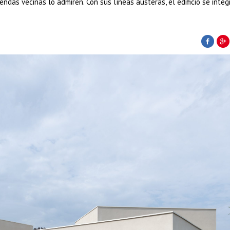
ndas vecinas lo admiren. Con sus líneas austeras, el edificio se integ