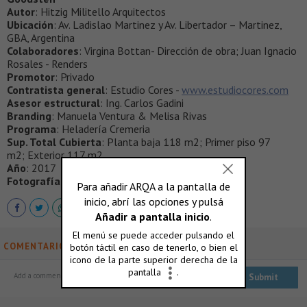
Autor
: Hitzig Militello Arquitectos
Ubicación
: Av. Ladislao Martinez y Av. Libertador – Martinez,
GBA, Argentina
Colaboradores
: Virgina Bottan- Dirección de obra; Juan Ignacio
Rosales - Renders
Promotor
: Privado
Contratista general
: Estudio Cores -
www.estudiocores.com
Asesor estructural
: Ing. Carlos Gadini
Branding
: Manuela Ventura & Melisa Rivas
Programa
: Heladería Cremeria
Sup. Total Cubierta
: Planta baja 118 m2; Primer piso 97
m2; Exterior 117 m2
Año
: 2017
Fotografía
: Federico Kulekdjian
COMENTARIOS