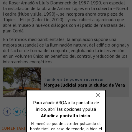
de Roser Amadó y Lluís Domènech de 1987-1990, en especial
la instalación de la obra de Antoni Tàpies en la cubierta –Núvol
i cadira (Nube y silla, 1990)–, se incorpora ahora otra pieza de
Tàpies –Mitjó (Calcetín, 2010)– y una cubierta ajardinada que
abre el museo a nuevos diálogos con el patio de manzana del
plan Cerdà.
En términos medioambientales, la ampliación supone una
mejora sustancial de la iluminación natural del edificio original y
del factor de forma del conjunto, englobando la intervención
en un volumen único en beneficio del control y reducción de los
intercambios energéticos.
También te puede interesar
Morgue Judicial para la ciudad de Vera
COMENTARIOS