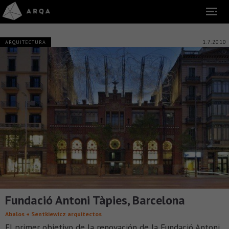
1.7.2010
ARQUITECTURA
Fundació Antoni Tàpies, Barcelona
Abalos + Sentkiewicz arquitectos
El primer objetivo de la renovación de la Fundació Antoni