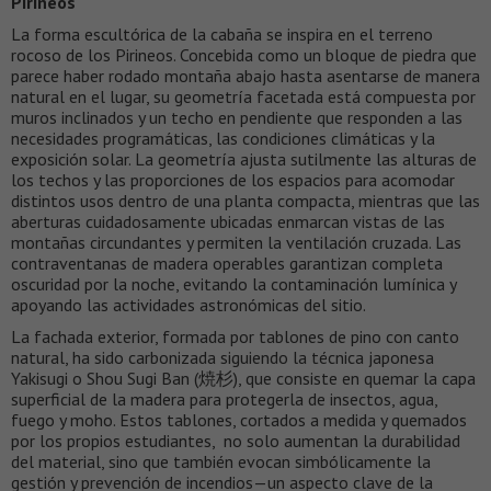
Pirineos
La forma escultórica de la cabaña se inspira en el terreno
rocoso de los Pirineos. Concebida como un bloque de piedra que
parece haber rodado montaña abajo hasta asentarse de manera
natural en el lugar, su geometría facetada está compuesta por
muros inclinados y un techo en pendiente que responden a las
necesidades programáticas, las condiciones climáticas y la
exposición solar. La geometría ajusta sutilmente las alturas de
los techos y las proporciones de los espacios para acomodar
distintos usos dentro de una planta compacta, mientras que las
aberturas cuidadosamente ubicadas enmarcan vistas de las
montañas circundantes y permiten la ventilación cruzada. Las
contraventanas de madera operables garantizan completa
oscuridad por la noche, evitando la contaminación lumínica y
apoyando las actividades astronómicas del sitio.
La fachada exterior, formada por tablones de pino con canto
natural, ha sido carbonizada siguiendo la técnica japonesa
Yakisugi o Shou Sugi Ban (焼杉), que consiste en quemar la capa
superficial de la madera para protegerla de insectos, agua,
fuego y moho. Estos tablones, cortados a medida y quemados
por los propios estudiantes, no solo aumentan la durabilidad
del material, sino que también evocan simbólicamente la
gestión y prevención de incendios—un aspecto clave de la