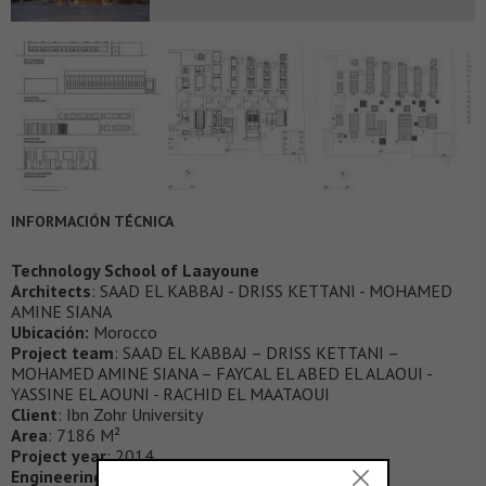
INFORMACIÓN TÉCNICA
Technology School of Laayoune
Architects
: SAAD EL KABBAJ - DRISS KETTANI - MOHAMED
AMINE SIANA
Ubicación:
Morocco
Project team
: SAAD EL KABBAJ – DRISS KETTANI –
MOHAMED AMINE SIANA – FAYCAL EL ABED EL ALAOUI -
YASSINE EL AOUNI - RACHID EL MAATAOUI
Client
: Ibn Zohr University
Area
: 7186 M²
Project year
: 2014
Engineering
: BEPOL