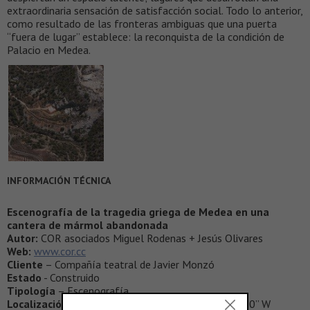
extraordinaria sensación de satisfacción social. Todo lo anterior,
como resultado de las fronteras ambiguas que una puerta
“fuera de lugar” establece: la reconquista de la condición de
Palacio en Medea.
INFORMACIÓN TÉCNICA
Escenografía de la tragedia griega de Medea en una
cantera de mármol abandonada
Autor:
COR asociados Miguel Rodenas + Jesús Olivares
Web:
www.cor.cc
Cliente
– Compañía teatral de Javier Monzó
Estado
- Construido
Tipología
– Escenografía
Localización
- Alicante. 38º 22’ 31.90” N 0º 58’ 40.70” W