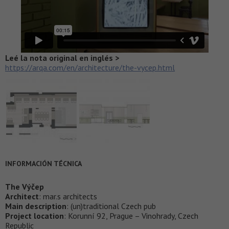
Leé la nota original en inglés >
https://arqa.com/en/architecture/the-vycep.html
INFORMACIÓN TÉCNICA
The Výčep
Architect
: mar.s architects
Main description
: (un)traditional Czech pub
Project location
: Korunní 92, Prague – Vinohrady, Czech
Republic