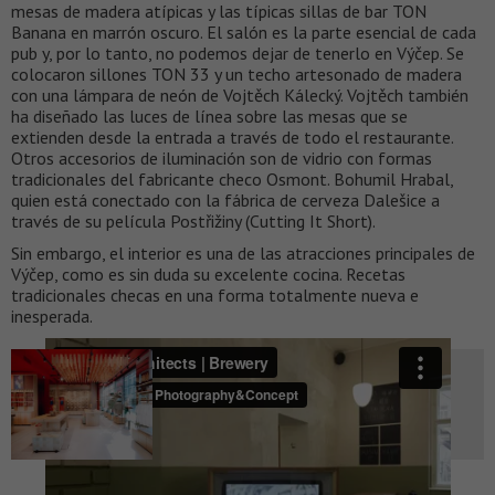
mesas de madera atípicas y las típicas sillas de bar TON
Banana en marrón oscuro. El salón es la parte esencial de cada
pub y, por lo tanto, no podemos dejar de tenerlo en Výčep. Se
colocaron sillones TON 33 y un techo artesonado de madera
con una lámpara de neón de Vojtěch Kálecký. Vojtěch también
ha diseñado las luces de línea sobre las mesas que se
extienden desde la entrada a través de todo el restaurante.
Otros accesorios de iluminación son de vidrio con formas
tradicionales del fabricante checo Osmont. Bohumil Hrabal,
quien está conectado con la fábrica de cerveza Dalešice a
través de su película Postřižiny (Cutting It Short).
Sin embargo, el interior es una de las atracciones principales de
Výčep, como es sin duda su excelente cocina. Recetas
tradicionales checas en una forma totalmente nueva e
inesperada.
También te puede interesar
Moments Tirol