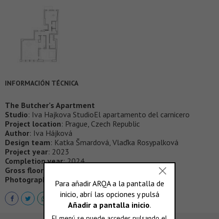
INFORMACIÓN TÉCNICA
The Butcher's Apartment
Studio
: Iva Hajkova StudioEl apartamento del carnicero
Project location
: Prague, Czech Republic
Author
: Iva Hájková
Design team
: Katka Šmardová, Vlaďka Rosypalková
Project year
: 2023
Completion year
: 2024
Gross floor area
: 127 m²
Photographer
:
BoysPlayNice