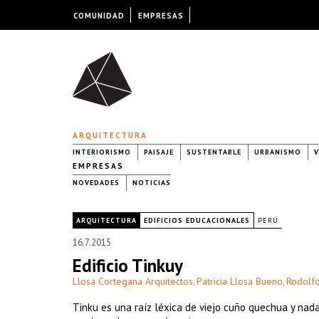
COMUNIDAD
EMPRESAS
ARQUITECTURA
INTERIORISMO
PAISAJE
SUSTENTABLE
URBANISMO
V
EMPRESAS
NOVEDADES
NOTICIAS
|
ARQUITECTURA
EDIFICIOS EDUCACIONALES
PERÚ
16.7.2015
Edificio Tinkuy
Llosa Cortegana Arquitectos
Patricia Llosa Bueno
Rodolf
,
,
Tinku es una raíz léxica de viejo cuño quechua y nada 