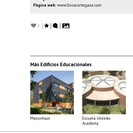
Página web:
www.llosacortegana.com
0
Más Edificios Educacionales
Massivhaus
Escuela Unileão
Academy