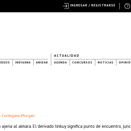
INGRESAR / REGISTRARSE
ACTUALIDAD
IDEOS
INDÍGENA
ANIDAR
AGENDA
CONCURSOS
NOTICIAS
OPINIÓ
o Cortegana Morgan
ajena al aimara. El derivado tinkuy significa punto de encuentro, junc