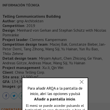
INFORMACIÓN TÉCNICA
Telling Communications Building
Author
: gmp Architekten
Competition
: 2019
Design
: Meinhard von Gerkan and Stephan Schütz with Nicolas
Pomränke
Project leader
: Clemens Kampermann
Competition design team
: Maciej Bak, Constanze Bieber, Jan-
Peter Deml, Tang Zihong, Wang Siji, Yu Hainan, Yun Ru Bao,
Thilo Zehme
Detail design team
: Miryam Aykurt, Chen Zhicong, Ge Yinan,
Andreas Götze, Andreas Maue, Wang Siji, Yu Hainan
Project management
: Xu Ji, Qin Wei
Client
: China Telling Corp.
Site area
: 15,500 m²
GFA
: 134,300 m²
Images
: gmp Architekten
COMENTARIOS