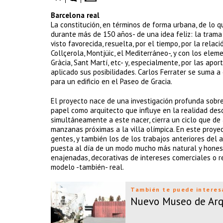
Barcelona real
La constitución, en términos de forma urbana, de lo qu
durante más de 150 años- de una idea feliz: la trama
visto favorecida, resuelta, por el tiempo, por la rela
Collçerola, Montjüic, el Mediterráneo-, y con los elem
Gràcia, Sant Martí, etc- y, especialmente, por las ap
aplicado sus posibilidades. Carlos Ferrater se suma a
para un edificio en el Paseo de Gracia.
El proyecto nace de una investigación profunda sobre
papel como arquitecto que influye en la realidad desde
simultáneamente a este nacer, cierra un ciclo que de 
manzanas próximas a la villa olímpica. En este proyec
gentes, y también los de los trabajos anteriores del 
puesta al día de un modo mucho más natural y honest
enajenadas, decorativas de intereses comerciales o r
modelo -también- real.
También te puede interes
Nuevo Museo de Arqu