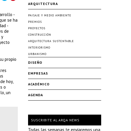
ARQUITECTURA
arrollo -
PAISAJE Y MEDIO AMBIENTE
 que se ha
PREMIOS
dad -
PROYECTOS
es de
CONSTRUCCIÓN
 y
ARQUITECTURA SUSTENTABLE
oyecto
INTERIORISMO
URBANISMO
su propio
DISEÑO
tres
EMPRESAS
us
de hoy,
ACADÉMICO
s o
lo, un
AGENDA
SUSCRIBITE AL ARQA NEWS
Todas las semanas te enviaremos una