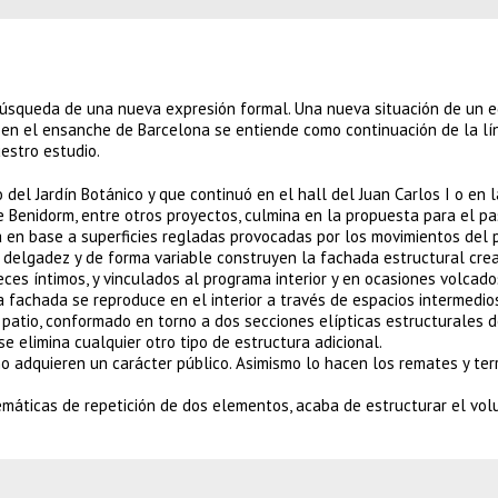
 búsqueda de una nueva expresión formal. Una nueva situación de un ed
os en el ensanche de Barcelona se entiende como continuación de la lí
estro estudio.
 del Jardín Botánico y que continuó en el hall del Juan Carlos I o en l
 Benidorm, entre otros proyectos, culmina en la propuesta para el p
 en base a superficies regladas provocadas por los movimientos del 
ema delgadez y de forma variable construyen la fachada estructural cr
veces íntimos, y vinculados al programa interior y en ocasiones volcado
a fachada se reproduce en el interior a través de espacios intermedio
n patio, conformado en torno a dos secciones elípticas estructurales 
se elimina cualquier otro tipo de estructura adicional.
o adquieren un carácter público. Asimismo lo hacen los remates y ter
emáticas de repetición de dos elementos, acaba de estructurar el vol