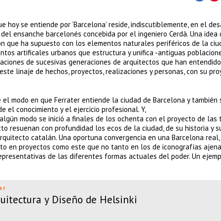
e hoy se entiende por ‘Barcelona’ reside, indiscutiblemente, en el des
 del ensanche barcelonés concebida por el ingeniero Cerdà. Una idea
ción que ha supuesto con los elementos naturales periféricos de la ciu
entos artificales urbanos que estructura y unifica -antiguas poblacion
ortaciones de sucesivas generaciones de arquitectos que han entendido
 este linaje de hechos, proyectos, realizaciones y personas, con su pr
 el modo en que Ferrater entiende la ciudad de Barcelona y también 
 el conocimiento y el ejercicio profesional. Y,
algún modo se inició a finales de los ochenta con el proyecto de las 
to resuenan con profundidad los ecos de la ciudad, de su historia y s
arquitecto catalán. Una oportuna convergencia en una Barcelona real, 
o en proyectos como este que no tanto en los de iconografías ajena
epresentativas de las diferentes formas actuales del poder. Un ejemp
ar
itectura y Diseño de Helsinki