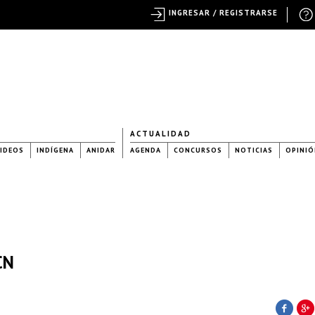
INGRESAR / REGISTRARSE
ACTUALIDAD
IDEOS
INDÍGENA
ANIDAR
AGENDA
CONCURSOS
NOTICIAS
OPINIÓ
CN