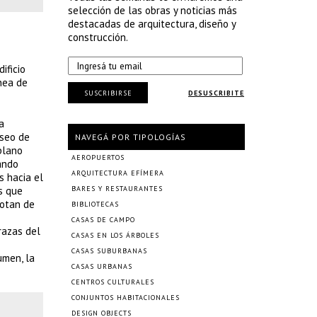
selección de las obras y noticias más
destacadas de arquitectura, diseño y
construcción.
ificio
nea de
SUSCRIBIRSE
DESUSCRIBITE
a
aseo de
NAVEGÁ POR TIPOLOGÍAS
plano
AEROPUERTOS
eando
ARQUITECTURA EFÍMERA
s hacia el
s que
BARES Y RESTAURANTES
dotan de
BIBLIOTECAS
CASAS DE CAMPO
razas del
CASAS EN LOS ÁRBOLES
CASAS SUBURBANAS
umen, la
CASAS URBANAS
CENTROS CULTURALES
CONJUNTOS HABITACIONALES
DESIGN OBJECTS