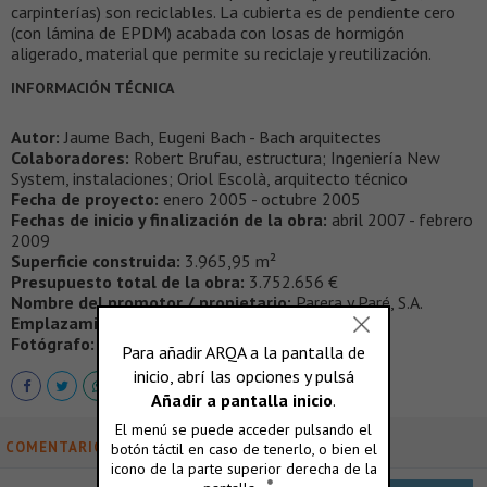
carpinterías) son reciclables. La cubierta es de pendiente cero
(con lámina de EPDM) acabada con losas de hormigón
aligerado, material que permite su reciclaje y reutilización.
INFORMACIÓN TÉCNICA
Autor:
Jaume Bach, Eugeni Bach - Bach arquitectes
Colaboradores:
Robert Brufau, estructura; Ingeniería New
System, instalaciones; Oriol Escolà, arquitecto técnico
Fecha de proyecto:
enero 2005 - octubre 2005
Fechas de inicio y finalización de la obra:
abril 2007 - febrero
2009
Superficie construida:
3.965,95 m²
Presupuesto total de la obra:
3.752.656 €
Nombre del promotor / propietario:
Parera y Paré, S.A.
Emplazamiento:
c/ Casp, 74, Barcelona
Fotógrafo:
José Hevia (
mail@josehevia.es
)
COMENTARIOS