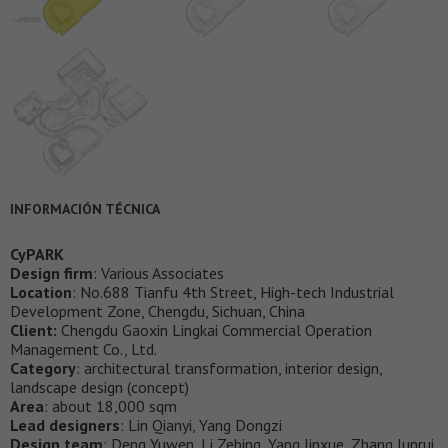
INFORMACIÓN TÉCNICA
CyPARK
Design firm
: Various Associates
Location
: No.688 Tianfu 4th Street, High-tech Industrial
Development Zone, Chengdu, Sichuan, China
Client:
Chengdu Gaoxin Lingkai Commercial Operation
Management Co., Ltd.
Category
: architectural transformation, interior design,
landscape design (concept)
Area
: about 18,000 sqm
Lead designers
: Lin Qianyi, Yang Dongzi
Design team
: Deng Yuwen, Li Zebing, Yang Jinxue, Zhang Junrui,