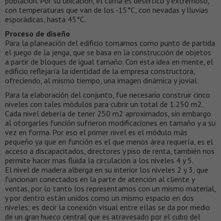
población. Por su ubicación, el clima es desértico y extremoso,
con temperaturas que van de los -15°C, con nevadas y lluvias
esporádicas, hasta 45°C.
Proceso de diseño
Para la planeación del edificio tomamos como punto de partida
el juego de la jenga, que se basa en la construcción de objetos
a partir de bloques de igual tamaño. Con esta idea en mente, el
edificio reflejaría la identidad de la empresa constructora,
ofreciendo, al mismo tiempo, una imagen dinámica y jovial.
Para la elaboración del conjunto, fue necesario construir cinco
niveles con tales módulos para cubrir un total de 1.250 m2.
Cada nivel debería de tener 250 m2 aproximados, sin embargo
al otorgarles función sufrieron modificaciones en tamaño y a su
vez en forma. Por eso el primer nivel es el módulo más
pequeño ya que en función es el que menos área requería, es el
acceso a discapacitados, directores y piso de renta, también nos
permite hacer mas fluida la circulación a los niveles 4 y 5.
El nivel de madera alberga en su interior los niveles 2 y 3, que
funcionan conectados en la parte de atención al cliente y
ventas, por lo tanto los representamos con un mismo material,
y por dentro están unidos como un mismo espacio en dos
niveles; es decir la conexión visual entre ellas se da por medio
de un gran hueco central que es atravesado por el cubo del