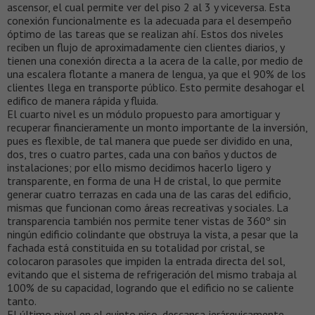
ascensor, el cual permite ver del piso 2 al 3 y viceversa. Esta
conexión funcionalmente es la adecuada para el desempeño
óptimo de las tareas que se realizan ahí. Estos dos niveles
reciben un flujo de aproximadamente cien clientes diarios, y
tienen una conexión directa a la acera de la calle, por medio de
una escalera flotante a manera de lengua, ya que el 90% de los
clientes llega en transporte público. Esto permite desahogar el
edifico de manera rápida y fluida.
El cuarto nivel es un módulo propuesto para amortiguar y
recuperar financieramente un monto importante de la inversión,
pues es flexible, de tal manera que puede ser dividido en una,
dos, tres o cuatro partes, cada una con baños y ductos de
instalaciones; por ello mismo decidimos hacerlo ligero y
transparente, en forma de una H de cristal, lo que permite
generar cuatro terrazas en cada una de las caras del edificio,
mismas que funcionan como áreas recreativas y sociales. La
transparencia también nos permite tener vistas de 360º sin
ningún edificio colindante que obstruya la vista, a pesar que la
fachada está constituida en su totalidad por cristal, se
colocaron parasoles que impiden la entrada directa del sol,
evitando que el sistema de refrigeración del mismo trabaja al
100% de su capacidad, logrando que el edificio no se caliente
tanto.
El último nivel en el quinto piso, descansa jerárquicamente