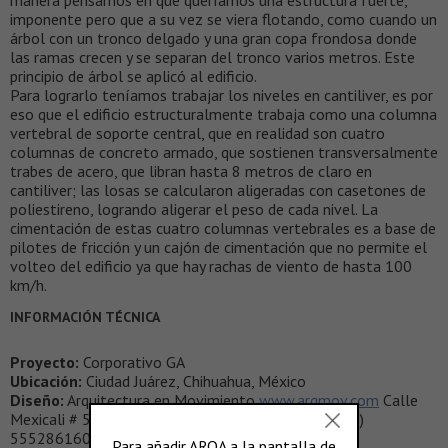
manera pensamos en que queríamos una estructura fuerte,
imponente pero que a su vez se viera flotando, como cuando un
árbol con un tronco delgado y una gran copa frondosa donde
las ramas crecen y se separan del tronco varios metros. Este
principio de árbol se aplicó al edificio.
Para lograrlo teníamos trabajar los niveles en cantiliver, es por
eso que el edificio estructuralmente trabaja como una columna
vertebral de soporte central, que en realidad son cuatro
columnas de concreto armado, que sostienen transversalmente
trabes de acero, que libran hasta 8 metros de claro en
cantiliver; las losas se calcularon aligeradas con casetones de
poliestireno, logrando aligerar el peso de cada nivel. La
cimentación de estas cuatro columnas vertebrales es a base de
pilotes de fricción y un cajón de cimentación que no permite el
volteo del edificio ya que hay rachas de viento de hasta 100
km/h.
INFORMACIÓN TÉCNICA
Proyecto:
Corporativo GA
Ubicación:
Ciudad Juárez, Chihuahua, México
Diseño:
Arquitectura en Movimiento
www.arqmov.com
Calle
Mexicali # 53 Of. 4 Col. Condesa, México, DF Tel. (52)
5552861600