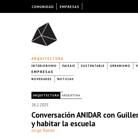
COMUNIDAD
EMPRESAS
ARQUITECTURA
INTERIORISMO
PAISAJE
SUSTENTABLE
URBANISMO
V
EMPRESAS
NOVEDADES
NOTICIAS
|
ARQUITECTURA
ARGENTINA
26.2.2025
Conversación ANIDAR con Guiller
y habitar la escuela
Jorge Raedó