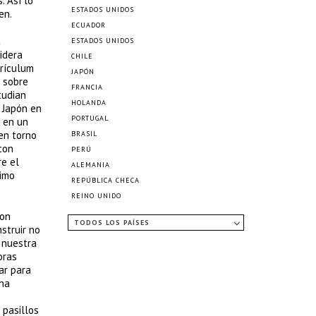
. Así lo
ESTADOS UNIDOS
en.
ECUADOR
a
ESTADOS UNIDOS
idera
CHILE
rrículum
JAPÓN
n sobre
FRANCIA
tudian
HOLANDA
 Japón en
PORTUGAL
n en un
-en torno
BRASIL
con
PERÚ
re el
ALEMANIA
nimo
REPÚBLICA CHECA
REINO UNIDO
son
TODOS LOS PAÍSES
struir no
 nuestra
oras
ar para
una
 pasillos