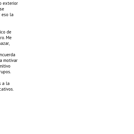
o exterior
 se
r eso la
ico de
tro. Me
azar,
oncuerda
ra motivar
nitivo
rupos.
s a la
ativos.