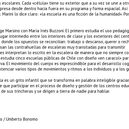
s escolares. Cada «célula» tiene su exterior que a su vez se une a otr
resa desde dentro hacia fuera en su programa y forma espacial. Así
Marini lo dice claro: «la escuela es una ficción de la humanidad». Po
ge Marsino con María Inés Buzzoni. El primero estudia el uso pedagóg
ugar intermedio entre los interiores de clase y los exteriores del cen
 donde los opuestos se reconcilian: trabajo o descanso, querer o rech
 usan las contrahuellas de escaleras muy transitadas para transmitir
tes interpretan lo escrito en la escalera de manera que no siempre c
 estudia cinco escuelas públicas de Chile con diseño «en caracol» pa
va. El movimiento del cuerpo es imprescindible para el desarrollo cog
tenciar varios tipos de movimientos y ritmos a los individuos y a los g
a es un grito infantil que se transforma en palabra inteligible gracia
e que participar en el proceso de diseño y gestión de los centros educ
e sus trincheras y se dirigen a tierra de nadie para hablar.
nio / Umberto Bonomo