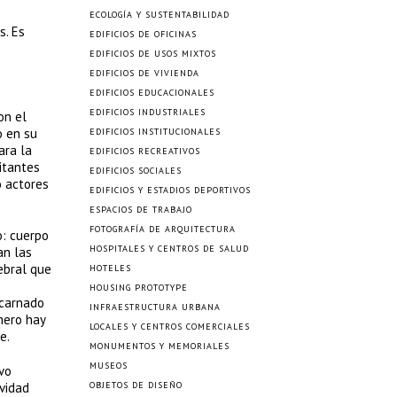
ECOLOGÍA Y SUSTENTABILIDAD
s. Es
EDIFICIOS DE OFICINAS
EDIFICIOS DE USOS MIXTOS
EDIFICIOS DE VIVIENDA
EDIFICIOS EDUCACIONALES
EDIFICIOS INDUSTRIALES
on el
o en su
EDIFICIOS INSTITUCIONALES
ara la
EDIFICIOS RECREATIVOS
itantes
EDIFICIOS SOCIALES
o actores
EDIFICIOS Y ESTADIOS DEPORTIVOS
ESPACIOS DE TRABAJO
FOTOGRAFÍA DE ARQUITECTURA
o: cuerpo
HOSPITALES Y CENTROS DE SALUD
an las
ebral que
HOTELES
HOUSING PROTOTYPE
ncarnado
INFRAESTRUCTURA URBANA
mero hay
LOCALES Y CENTROS COMERCIALES
e.
MONUMENTOS Y MEMORIALES
MUSEOS
vo
ividad
OBJETOS DE DISEÑO