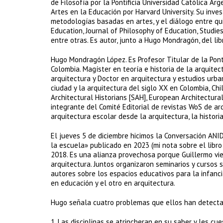
de Filosofía por la Pontificia Universidad Católica Ar
Artes en la Educación por Harvard University. Su inves
metodologías basadas en artes, y el diálogo entre qu
Education, Journal of Philosophy of Education, Studie
entre otras. Es autor, junto a Hugo Mondragón, del libr
Hugo Mondragón López. Es Profesor Titular de la Pontif
Colombia. Magíster en teoría e historia de la arquitec
arquitectura y Doctor en arquitectura y estudios urba
ciudad y la arquitectura del siglo XX en Colombia, C
Architectural Historians [SAH], European Architectura
integrante del Comité Editorial de revistas WoS de ar
arquitectura escolar desde la arquitectura, la historia
El jueves 5 de diciembre hicimos la Conversación ANID
la escuela» publicado en 2023 (mi nota sobre el libro
2018. Es una alianza provechosa porque Guillermo vie
arquitectura. Juntos organizaron seminarios y cursos 
autores sobre los espacios educativos para la infanc
en educación y el otro en arquitectura.
Hugo señala cuatro problemas que ellos han detectad
1. Las disciplinas se atrincheran en su saber y les c