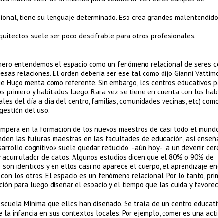
sional, tiene su lenguaje determinado. Eso crea grandes malentendido
rquitectos suele ser poco descifrable para otros profesionales.
rimero entendemos el espacio como un fenómeno relacional de seres c
esas relaciones. El orden debería ser ese tal como dijo Gianni Vattim
que Hugo menta como referente. Sin embargo, los centros educativos p
s primero y habitados luego. Rara vez se tiene en cuenta con los hab
ales del día a día del centro, familias, comunidades vecinas, etc) com
gestión del uso.
impera en la formación de los nuevos maestros de casi todo el mund
nden las futuras maestras en las facultades de educación, así enseñ
sarrollo cognitivo» suele quedar reducido -aún hoy- a un devenir cer
y acumulador de datos. Algunos estudios dicen que el 80% o 90% de
son idénticos y en ellos casi no aparece el cuerpo, el aprendizaje e
on los otros. El espacio es un fenómeno relacional. Por lo tanto, pri
ción para luego diseñar el espacio y el tiempo que las cuida y favorec
 Escuela Mínima que ellos han diseñado. Se trata de un centro educati
 la infancia en sus contextos locales. Por ejemplo, comer es una act