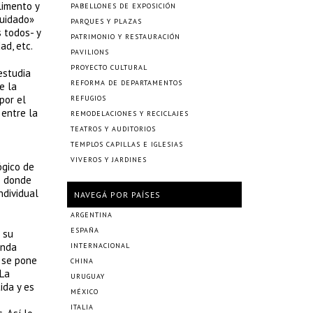
limento y
PABELLONES DE EXPOSICIÓN
cuidado»
PARQUES Y PLAZAS
 todos- y
PATRIMONIO Y RESTAURACIÓN
ad, etc.
PAVILIONS
PROYECTO CULTURAL
estudia
REFORMA DE DEPARTAMENTOS
e la
por el
REFUGIOS
 entre la
REMODELACIONES Y RECICLAJES
TEATROS Y AUDITORIOS
TEMPLOS CAPILLAS E IGLESIAS
VIVEROS Y JARDINES
ógico de
os donde
ndividual
NAVEGÁ POR PAÍSES
ARGENTINA
ESPAÑA
 su
unda
INTERNACIONAL
e se pone
CHINA
 La
URUGUAY
ida y es
MÉXICO
ITALIA