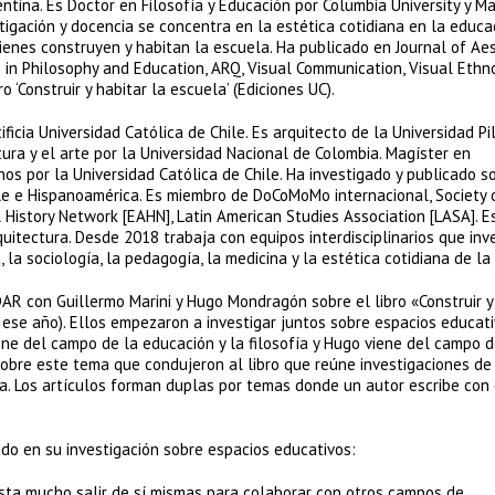
gentina. Es Doctor en Filosofía y Educación por Columbia University y M
tigación y docencia se concentra en la estética cotidiana en la educac
ienes construyen y habitan la escuela. Ha publicado en Journal of Ae
s in Philosophy and Education, ARQ, Visual Communication, Visual Ethn
o ‘Construir y habitar la escuela’ (Ediciones UC).
icia Universidad Católica de Chile. Es arquitecto de la Universidad Pi
tura y el arte por la Universidad Nacional de Colombia. Magíster en
nos por la Universidad Católica de Chile. Ha investigado y publicado s
hile e Hispanoamérica. Es miembro de DoCoMoMo internacional, Society 
l History Network [EAHN], Latin American Studies Association [LASA]. E
quitectura. Desde 2018 trabaja con equipos interdisciplinarios que inv
, la sociología, la pedagogía, la medicina y la estética cotidiana de la
AR con Guillermo Marini y Hugo Mondragón sobre el libro «Construir y
 ese año). Ellos empezaron a investigar juntos sobre espacios educat
ne del campo de la educación y la filosofía y Hugo viene del campo d
sobre este tema que condujeron al libro que reúne investigaciones de 
ia. Los artículos forman duplas por temas donde un autor escribe con
o en su investigación sobre espacios educativos:
uesta mucho salir de sí mismas para colaborar con otros campos de