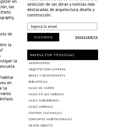
agíster en
selección de las obras y noticias más
ión, las
destacadas de arquitectura, diseño y
sthetic
construcción.
ography,
loto de
SUSCRIBIRSE
DESUSCRIBITE
obre la
of
s
NAVEGÁ POR TIPOLOGÍAS
estigan la
AEROPUERTOS
 escuela.
ARQUITECTURA EFÍMERA
BARES Y RESTAURANTES
 habitar
ivos en
BIBLIOTECAS
e la
CASAS DE CAMPO
varios
CASAS EN LOS ÁRBOLES
 énfasis
CASAS SUBURBANAS
CASAS URBANAS
CENTROS CULTURALES
CONJUNTOS HABITACIONALES
DESIGN OBJECTS