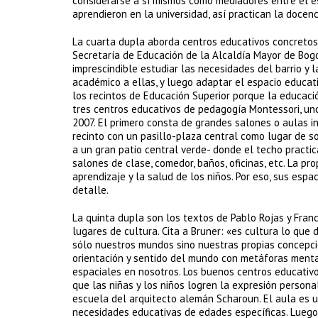
considerarse a sí mismos como mediadores entre el e
aprendieron en la universidad, así practican la doce
La cuarta dupla aborda centros educativos concretos 
Secretaría de Educación de la Alcaldía Mayor de Bogo
imprescindible estudiar las necesidades del barrio y 
académico a ellas, y luego adaptar el espacio educati
los recintos de Educación Superior porque la educació
tres centros educativos de pedagogía Montessori, un
2007. El primero consta de grandes salones o aulas in
recinto con un pasillo-plaza central como lugar de so
a un gran patio central verde- donde el techo practic
salones de clase, comedor, baños, oficinas, etc. La p
aprendizaje y la salud de los niños. Por eso, sus esp
detalle.
La quinta dupla son los textos de Pablo Rojas y Franc
lugares de cultura. Cita a Bruner: «es cultura lo que 
sólo nuestros mundos sino nuestras propias concepci
orientación y sentido del mundo con metáforas mental
espaciales en nosotros. Los buenos centros educativ
que las niñas y los niños logren la expresión perso
escuela del arquitecto alemán Scharoun. El aula es un
necesidades educativas de edades específicas. Luego 