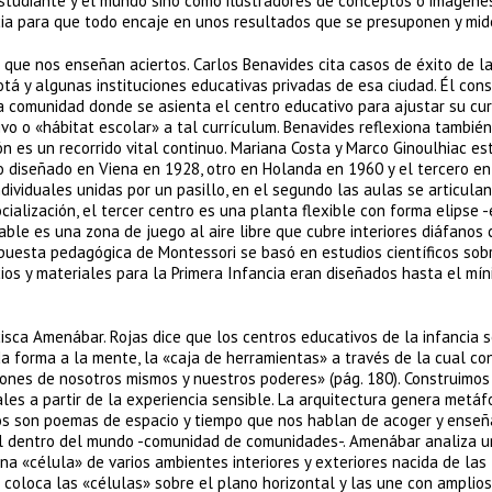
studiante y el mundo sino como ilustradores de conceptos o imágenes
ncia para que todo encaje en unos resultados que se presuponen y mid
que nos enseñan aciertos. Carlos Benavides cita casos de éxito de l
tá y algunas instituciones educativas privadas de esa ciudad. Él cons
la comunidad donde se asienta el centro educativo para ajustar su cu
vo o «hábitat escolar» a tal currículum. Benavides reflexiona tambié
n es un recorrido vital continuo. Mariana Costa y Marco Ginoulhiac es
o diseñado en Viena en 1928, otro en Holanda en 1960 y el tercero en
dividuales unidas por un pasillo, en el segundo las aulas se articula
cialización, el tercer centro es una planta flexible con forma elipse 
able es una zona de juego al aire libre que cubre interiores diáfanos 
ropuesta pedagógica de Montessori se basó en estudios científicos sob
acios y materiales para la Primera Infancia eran diseñados hasta el mí
isca Amenábar. Rojas dice que los centros educativos de la infancia 
da forma a la mente, la «caja de herramientas» a través de la cual con
ones de nosotros mismos y nuestros poderes» (pág. 180). Construimos
es a partir de la experiencia sensible. La arquitectura genera metáf
os son poemas de espacio y tiempo que nos hablan de acoger y enseñ
nal dentro del mundo -comunidad de comunidades-. Amenábar analiza 
a «célula» de varios ambientes interiores y exteriores nacida de las
coloca las «células» sobre el plano horizontal y las une con amplios