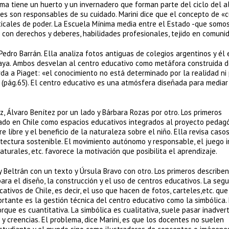
nima tiene un huerto y un invernadero que forman parte del ciclo del a
es son responsables de su cuidado. Marini dice que el concepto de «
ticales de poder. La Escuela Mínima media entre el Estado -que somos
con derechos y deberes, habilidades profesionales, tejido en comunid
Pedro Barrán. Ella analiza fotos antiguas de colegios argentinos y él 
uaya. Ambos desvelan al centro educativo como metáfora construida d
rda a Piaget: «el conocimiento no está determinado por la realidad ni 
 (pág.65). El centro educativo es una atmósfera diseñada para mediar
 Álvaro Benítez por un lado y Bárbara Rozas por otro. Los primeros
ñado en Chile como espacios educativos integrados al proyecto pedag
e libre y el beneficio de la naturaleza sobre el niño. Ella revisa cas
tectura sostenible. El movimiento autónomo y responsable, el juego i
turales, etc. favorece la motivación que posibilita el aprendizaje.
 Beltrán con un texto y Úrsula Bravo con otro. Los primeros describen
ara el diseño, la construcción y el uso de centros educativos. La seg
ativos de Chile, es decir, el uso que hacen de fotos, carteles,etc. qu
portante es la gestión técnica del centro educativo como la simbólica.
que es cuantitativa. La simbólica es cualitativa, suele pasar inadvert
 y creencias. El problema, dice Marini, es que los docentes no suelen