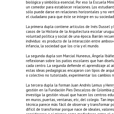
biológica y simbólica esencial. Por eso la Escuela Mí
un comedor para establecer relaciones. Los estudiant
sólo puede darse en relaciones horizontales y no ver
el ciudadano para que éste se integre en su sociedad 
La primera dupla contiene artículos de Inés Dussel y 
casos de la Historia de la Arquitectura escolar urug
voluntad política y social de una época. Barrán recue
individuo: es producto de la interacción entre ambos»
infancia, la sociedad que los cría y el mundo.
La segunda dupla son Marcial Huneeus, Ángela Ibáñez,
reflexionan sobre los patios escolares que han dise
cada centro. La segunda defiende el aprendizaje al air
estas ideas pedagógicas encajaron con tipos de arqui
o colectivo no tutorizado, experimentar los cambios na
La tercera dupla la forman Juan Andrés Lemus y Henry
gestión en la Fundación Pies Descalzos de Colombia p
investiga la gestión visual que hacen los centros educ
en muros, puertas, ventanas, etc, del colegio. Tan im
técnica parece más fácil de observar y transformar por
difícil de transformar porque nace de ideales, valores