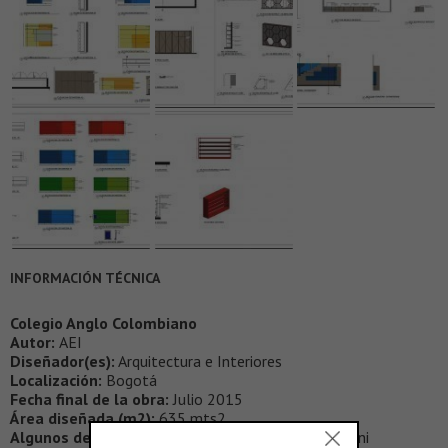
INFORMACIÓN TÉCNICA
Colegio Anglo Colombiano
Autor:
AEI
Diseñador(es):
Arquitectura e Interiores
Localización:
Bogotá
Fecha final de la obra:
Julio 2015
Área diseñada (m2):
635 mts2
Algunos de los proveedores:
Mepal, Muma, Kassani