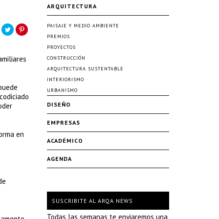
ARQUITECTURA
PAISAJE Y MEDIO AMBIENTE
PREMIOS
PROYECTOS
amiliares
CONSTRUCCIÓN
ARQUITECTURA SUSTENTABLE
INTERIORISMO
 puede
URBANISMO
codiciado
DISEÑO
oder
EMPRESAS
forma en
ACADÉMICO
AGENDA
de
SUSCRIBITE AL ARQA NEWS
Todas las semanas te enviaremos una
icamente,