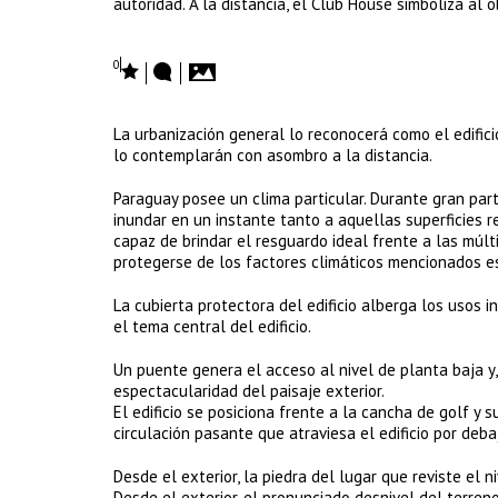
autoridad. A la distancia, el Club House simboliza al
0
La urbanización general lo reconocerá como el edifici
lo contemplarán con asombro a la distancia.
Paraguay posee un clima particular. Durante gran par
inundar en un instante tanto a aquellas superficies 
capaz de brindar el resguardo ideal frente a las múlt
protegerse de los factores climáticos mencionados es
La cubierta protectora del edificio alberga los usos
el tema central del edificio.
Un puente genera el acceso al nivel de planta baja y
espectacularidad del paisaje exterior.
El edificio se posiciona frente a la cancha de golf y 
circulación pasante que atraviesa el edificio por deba
Desde el exterior, la piedra del lugar que reviste el n
Desde el exterior, el pronunciado desnivel del terren