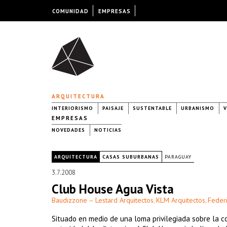
COMUNIDAD
EMPRESAS
ARQUITECTURA
INTERIORISMO
PAISAJE
SUSTENTABLE
URBANISMO
V
EMPRESAS
NOVEDADES
NOTICIAS
|
ARQUITECTURA
CASAS SUBURBANAS
PARAGUAY
3.7.2008
Club House Agua Vista
Baudizzone – Lestard Arquitectos
KLM Arquitectos
Federi
,
,
Situado en medio de una loma privilegiada sobre la co