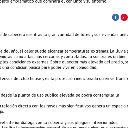
 objeto emblemático que dominará el conjunto y su entorno.
o de cabecera mientras la gran cantidad de lotes y sus viviendas unif
te del año, el calor puede alcanzar temperaturas extremas. La lluvia
remotas como a las más cercanas y controladas. La sombra es un bien 
iples condiciones externas. Sobre el sector más elevado del predio, p
 una condición básica para poder vivir en comodidad.
 intensos del club house y es la protección mencionada quien se trans
, desde la planta de uso publico elevada, se podrá contemplar la
su relación directa con los hoyos más significativos genera un espacio 
jo.
ivel inferior dialoga con la cubierta y sus pliegues intencionados.
o facilita la incorporación natural de aquel medio nivel que, estratég