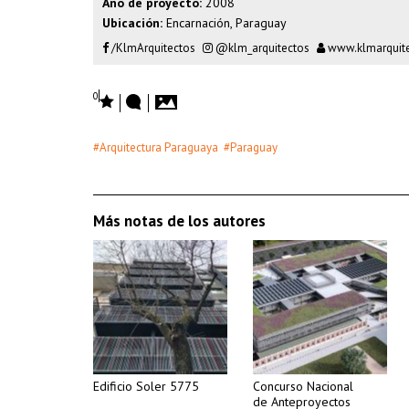
Año de proyecto:
2008
Ubicación:
Encarnación, Paraguay
/KlmArquitectos
@klm_arquitectos
www.klmarquite
0
#Arquitectura Paraguaya
#Paraguay
Más notas de los autores
Edificio Soler 5775
Concurso Nacional
de Anteproyectos