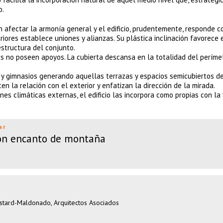
o.
n afectar la armonía general y el edificio, prudentemente, responde c
riores establece uniones y alianzas. Su plástica inclinación favorece 
estructura del conjunto.
ios no poseen apoyos. La cubierta descansa en la totalidad del períme
 y gimnasios generando aquellas terrazas y espacios semicubiertos de
en la relación con el exterior y enfatizan la dirección de la mirada.
nes climáticas externas, el edificio las incorpora como propias con la
ar
con encanto de montaña
estard-Maldonado, Arquitectos Asociados