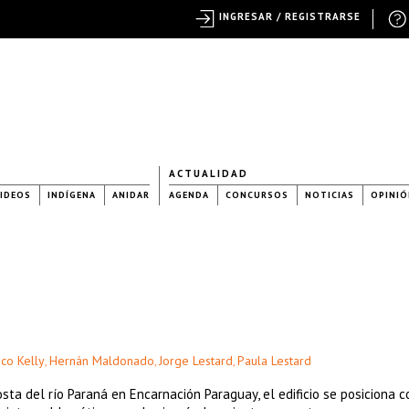
INGRESAR / REGISTRARSE
ACTUALIDAD
IDEOS
INDÍGENA
ANIDAR
AGENDA
CONCURSOS
NOTICIAS
OPINIÓ
co Kelly
Hernán Maldonado
Jorge Lestard
Paula Lestard
,
,
,
sta del río Paraná en Encarnación Paraguay, el edificio se posiciona c