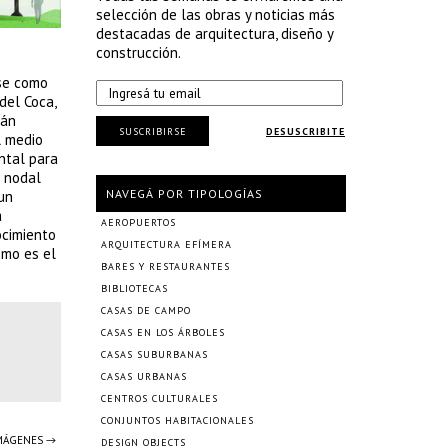
selección de las obras y noticias más
destacadas de arquitectura, diseño y
construcción.
ose como
del Coca,
rán
SUSCRIBIRSE
DESUSCRIBITE
l medio
ental para
r nodal
NAVEGÁ POR TIPOLOGÍAS
 un
a
AEROPUERTOS
ocimiento
ARQUITECTURA EFÍMERA
omo es el
BARES Y RESTAURANTES
BIBLIOTECAS
CASAS DE CAMPO
CASAS EN LOS ÁRBOLES
CASAS SUBURBANAS
CASAS URBANAS
CENTROS CULTURALES
CONJUNTOS HABITACIONALES
IMÁGENES →
DESIGN OBJECTS