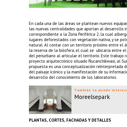
En cada una de las áreas se plantean nuevos equipam
las nuevas centralidades que aportan al desarrollo i
correspondiente a la Zona Periférica 2, la cual albe
lugares deforestados con vegetación nativa, y se pote
natural. Al contar con un territorio próximo entre el 
la reserva de la biósfera, el cual se ubicaría entre e
del periurbano al articular el territorio. Este trabajo
proyecto arquitectónico situado Ñucanchikwasi, al Sur
propuesta es una conceptualización reinterpretada de
del paisaje icónico y la manifestación de su informac
desarrollo del conocimiento de los laboratorios.
También te puede interes
Moreelsepark
PLANTAS, CORTES, FACHADAS Y DETALLES