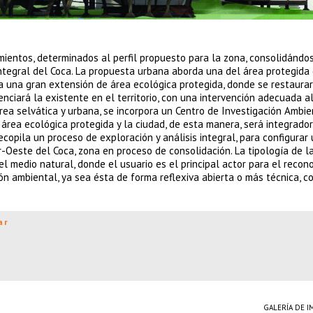
ientos, determinados al perfil propuesto para la zona, consolidánd
ntegral del Coca. La propuesta urbana aborda una del área protegida 
rga una gran extensión de área ecológica protegida, donde se restaura
nciará la existente en el territorio, con una intervención adecuada a
área selvática y urbana, se incorpora un Centro de Investigación Ambi
l área ecológica protegida y la ciudad, de esta manera, será integrado
 recopila un proceso de exploración y análisis integral, para configurar
-Oeste del Coca, zona en proceso de consolidación. La tipología de l
l medio natural, donde el usuario es el principal actor para el recon
ión ambiental, ya sea ésta de forma reflexiva abierta o más técnica, c
ar
GALERÍA DE 