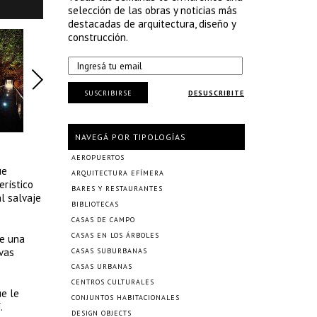
selección de las obras y noticias más
destacadas de arquitectura, diseño y
construcción.
SUSCRIBIRSE
DESUSCRIBITE
NAVEGÁ POR TIPOLOGÍAS
AEROPUERTOS
ue
ARQUITECTURA EFÍMERA
erístico
BARES Y RESTAURANTES
l salvaje
BIBLIOTECAS
CASAS DE CAMPO
CASAS EN LOS ÁRBOLES
ce una
evas
CASAS SUBURBANAS
CASAS URBANAS
CENTROS CULTURALES
ue le
CONJUNTOS HABITACIONALES
.
DESIGN OBJECTS