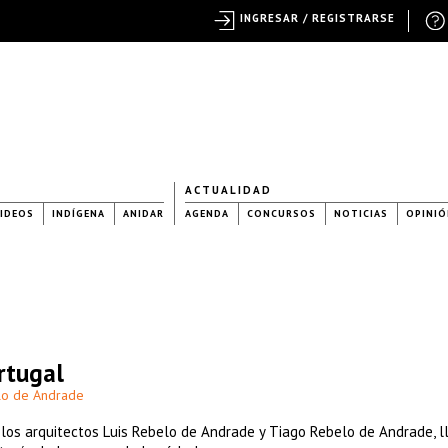
INGRESAR / REGISTRARSE
ACTUALIDAD
IDEOS
INDÍGENA
ANIDAR
AGENDA
CONCURSOS
NOTICIAS
OPINIÓ
rtugal
lo de Andrade
los arquitectos Luis Rebelo de Andrade y Tiago Rebelo de Andrade, l