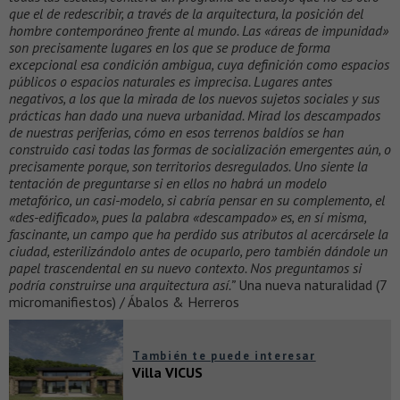
que el de redescribir, a través de la arquitectura, la posición del
hombre contemporáneo frente al mundo. Las «áreas de impunidad»
son precisamente lugares en los que se produce de forma
excepcional esa condición ambigua, cuya definición como espacios
públicos o espacios naturales es imprecisa. Lugares antes
negativos, a los que la mirada de los nuevos sujetos sociales y sus
prácticas han dado una nueva urbanidad. Mirad los descampados
de nuestras periferias, cómo en esos terrenos baldíos se han
construido casi todas las formas de socialización emergentes aún, o
precisamente porque, son territorios desregulados. Uno siente la
tentación de preguntarse si en ellos no habrá un modelo
metafórico, un casi-modelo, si cabría pensar en su complemento, el
«des-edificado», pues la palabra «descampado» es, en sí misma,
fascinante, un campo que ha perdido sus atributos al acercársele la
ciudad, esterilizándolo antes de ocuparlo, pero también dándole un
papel trascendental en su nuevo contexto. Nos preguntamos si
podría construirse una arquitectura así.”
Una nueva naturalidad (7
micromanifiestos) / Ábalos & Herreros
También te puede interesar
Villa VICUS