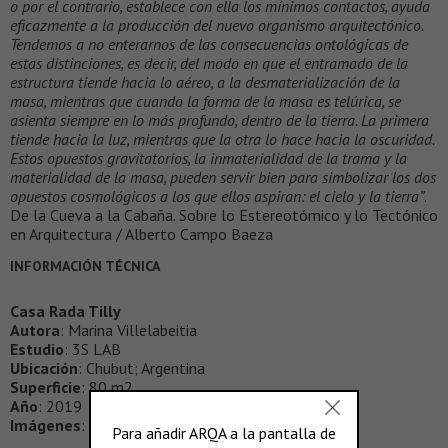
o por el contrario, establece con ella los mínimos contactos, ayuda
eficazmente a la producción del nuevo organismo arquitectónico.
Tendemos a no enterarnos de las consecuencias ontológicas de
estas distinciones, es decir, del modo en que el entramado de la
estructura tiende hacia lo aéreo, a la desmaterialización de la
masa, mientras que cuando la forma de la masa es telúrica, se
asienta siempre en lo más profundo, dentro de la tierra. La primera
tiende hacia la luz, mientras que la otra lo hace hacia la oscuridad.
Estos opuestos gravitatorios, la inmaterialidad de la trama y la
materialidad de la masa, pueden servir bien para simbolizar los dos
opuestos cosmológicos a los que ellos aspiran: el cielo y la tierra”
.
De la Cueva a la Cabaña. Sobre lo Estereotómico y lo Tectónico
en Arquitectura / Alberto Campo Baeza
INFORMACIÓN TÉCNICA
Casa Rada Tilly
Autora
: Marina Villelabeitia
Estudio
: 3S LAB
Ubicación
: Chubut; Argentina
Superficie
: 80 m2
Año
: 2019
Imágenes
: Marina Villelabeitia / 3SLAB